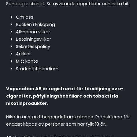
Söndagar stängt.
Se avvikande öppettider och hitta hit
.
Om oss
Butiken i Enköping
Allmänna villkor
Betalningsvillkor
Sekretesspolicy
Artiklar
Mitt konto
Studentstipendium
Vapenation AB är registrerat för försäljning av e-
cigaretter, påfyllningsbehållare och tobaksfria
nikotinprodukter.
Nikotin är starkt beroendeframkallande. Produkterna får
endast köpas av personer som har fyllt 18 år.
chattassistent.se