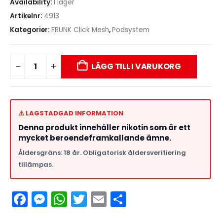
Availability:
I lager
Artikelnr:
4913
Kategorier:
FRUNK Click Mesh
,
Podsystem
LÄGG TILL I VARUKORG
⚠️ LAGSTADGAD INFORMATION
Denna produkt innehåller nikotin som är ett
mycket beroendeframkallande ämne.
Åldersgräns: 18 år. Obligatorisk åldersverifiering
tillämpas.
Facebook
Messenger
WhatsApp
Twitter
Email
Dela