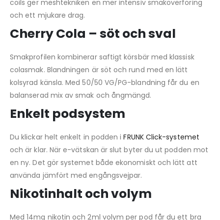
coils ger meshtekniken en mer intensiv smaköverföring
och ett mjukare drag.
Cherry Cola – söt och sval
Smakprofilen kombinerar saftigt körsbär med klassisk
colasmak. Blandningen är söt och rund med en lätt
kolsyrad känsla. Med 50/50 VG/PG-blandning får du en
balanserad mix av smak och ångmängd.
Enkelt podsystem
Du klickar helt enkelt in podden i
FRUNK Click-systemet
och är klar. När e-vätskan är slut byter du ut podden mot
en ny. Det gör systemet både ekonomiskt och lätt att
använda jämfört med engångsvejpar.
Nikotinhalt och volym
Med 14mg nikotin och 2ml volym per pod får du ett bra