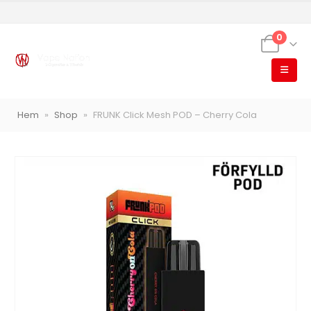
0
VapeNation
Vapes, e-cigg & vitsnus
Hem
»
Shop
»
FRUNK Click Mesh POD – Cherry Cola
Röstläge
Populära engångsvapes
Hjälp mig välja
Vitsnus
Leverans & frakt