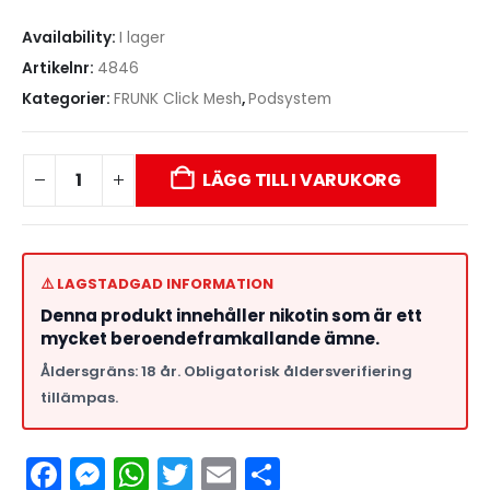
Availability:
I lager
Artikelnr:
4846
Kategorier:
FRUNK Click Mesh
,
Podsystem
LÄGG TILL I VARUKORG
⚠️ LAGSTADGAD INFORMATION
Denna produkt innehåller nikotin som är ett
mycket beroendeframkallande ämne.
Åldersgräns: 18 år. Obligatorisk åldersverifiering
tillämpas.
Facebook
Messenger
WhatsApp
Twitter
Email
Dela