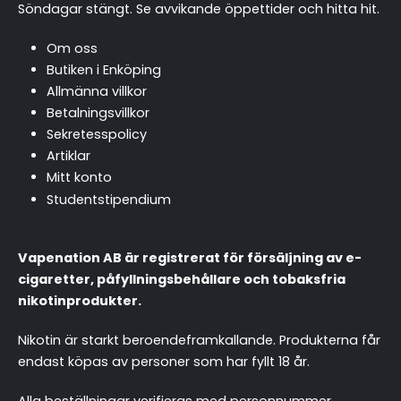
Söndagar stängt.
Se avvikande öppettider och hitta hit
.
Om oss
Butiken i Enköping
Allmänna villkor
Betalningsvillkor
Sekretesspolicy
Artiklar
Mitt konto
Studentstipendium
Vapenation AB är registrerat för försäljning av e-
cigaretter, påfyllningsbehållare och tobaksfria
nikotinprodukter.
Nikotin är starkt beroendeframkallande. Produkterna får
endast köpas av personer som har fyllt 18 år.
chattassistent.se
Alla beställningar verifieras med personnummer.