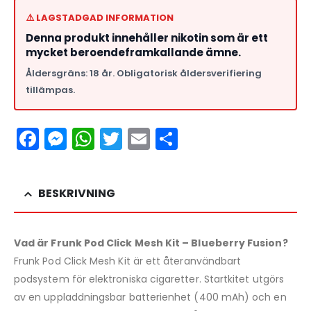
⚠️ LAGSTADGAD INFORMATION
Denna produkt innehåller nikotin som är ett
mycket beroendeframkallande ämne.
Åldersgräns: 18 år. Obligatorisk åldersverifiering
tillämpas.
Facebook
Messenger
WhatsApp
Twitter
Email
Dela
BESKRIVNING
Vad är Frunk Pod Click Mesh Kit – Blueberry Fusion?
Frunk Pod Click Mesh Kit är ett återanvändbart
podsystem för elektroniska cigaretter. Startkitet utgörs
av en uppladdningsbar batterienhet (400 mAh) och en