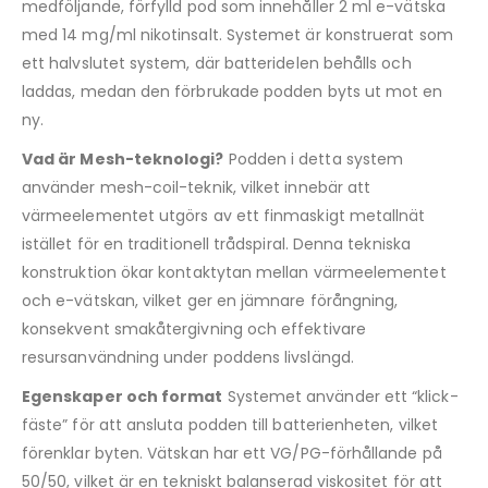
medföljande, förfylld pod som innehåller 2 ml e-vätska
med 14 mg/ml nikotinsalt. Systemet är konstruerat som
ett halvslutet system, där batteridelen behålls och
laddas, medan den förbrukade podden byts ut mot en
ny.
Vad är Mesh-teknologi?
Podden i detta system
använder mesh-coil-teknik, vilket innebär att
värmeelementet utgörs av ett finmaskigt metallnät
istället för en traditionell trådspiral. Denna tekniska
konstruktion ökar kontaktytan mellan värmeelementet
och e-vätskan, vilket ger en jämnare förångning,
konsekvent smakåtergivning och effektivare
resursanvändning under poddens livslängd.
Egenskaper och format
Systemet använder ett “klick-
fäste” för att ansluta podden till batterienheten, vilket
förenklar byten. Vätskan har ett VG/PG-förhållande på
50/50, vilket är en tekniskt balanserad viskositet för att