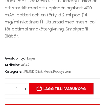
Frunk Pod Click Mesh Kit – Blueberry Fusion är
ett startkit med ett uppladdningsbart 400
mAh-batteri och en förfylld 2 ml pod (14
mg/ml nikotinsalt). Utrustad med mesh-coil
för optimal smakåtergivning. Smakprofil:
Blåbär.
Availability:
I lager
Artikelnr:
4842
Kategorier:
FRUNK Click Mesh
,
Podsystem
LÄGG TILL I VARUKORG