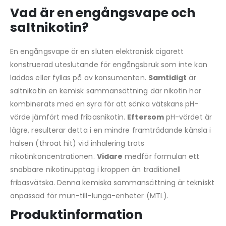
Vad är en engångsvape och
saltnikotin?
En engångsvape är en sluten elektronisk cigarett
konstruerad uteslutande för engångsbruk som inte kan
laddas eller fyllas på av konsumenten.
Samtidigt
är
saltnikotin en kemisk sammansättning där nikotin har
kombinerats med en syra för att sänka vätskans pH-
värde jämfört med fribasnikotin.
Eftersom
pH-värdet är
lägre, resulterar detta i en mindre framträdande känsla i
halsen (throat hit) vid inhalering trots
nikotinkoncentrationen.
Vidare
medför formulan ett
snabbare nikotinupptag i kroppen än traditionell
fribasvätska. Denna kemiska sammansättning är tekniskt
anpassad för mun-till-lunga-enheter (MTL).
Produktinformation