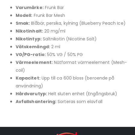
Varumärke:
Frunk Bar
Modell:
Frunk Bar Mesh
Smak:
Blåbär, persika, kylning (Blueberry Peach Ice)
Nikotinhalt:
20 mg/ml
Nikotintyp:
Saltnikotin (Nicotine Salt)
Vätskemängd:
2 ml
VG/PG-ratio:
50% VG / 50% PG
Värmeelement:
Nätformat värmeelement (Mesh-
coil)
Kapacitet:
Upp till ca 600 bloss (beroende på
användning)
Hårdvarutyp:
Helt sluten enhet (Engångsbruk)
Avfallshantering:
Sorteras som elavfall