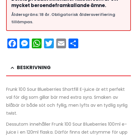
mycket beroendeframkallande ämne.
Åldersgräns: 18 år. Obligatorisk åldersverifiering
tillämpas.
Facebook
Messenger
WhatsApp
Twitter
Email
Dela
BESKRIVNING
Frunk 100 Sour Blueberries Shortfill E-juice är ett perfekt
val för dig som gillar bär med extra syra. Smaken av
blåbär är både söt och fyllig, men lyfts av en tydlig syrlig
twist.
Dessutom innehåller Frunk 100 Sour Blueberries 100ml e-
juice i en 120ml flaska. Därför finns det utrymme för upp