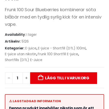
Frunk 100 Sour Blueberries kombinerar söta
blåbär med en tydlig syrlig kick för en intensiv
vape.
Availability:
I lager
Artikelnr:
5126
Kategorier:
E-juice
,
E-juice - Shortfill (DTL) 100ml
,
E-juice utan nikotin
,
Frunk 100 Shortfill E-juice
,
Shortfills (DTL) E-Juice
LÄGG TILL I VARUKORG
⚠️ LAGSTADGAD INFORMATION
Denna produkt innehåller nikotin som är ett