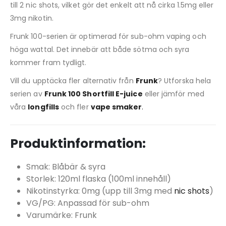
till 2 nic shots, vilket gör det enkelt att nå cirka 1.5mg eller
3mg nikotin.
Frunk 100-serien är optimerad för sub-ohm vaping och
höga wattal. Det innebär att både sötma och syra
kommer fram tydligt.
Vill du upptäcka fler alternativ från
Frunk
? Utforska hela
serien av
Frunk 100 Shortfill E-juice
eller jämför med
våra
longfills
och fler
vape smaker
.
Produktinformation:
Smak: Blåbär & syra
Storlek: 120ml flaska (100ml innehåll)
Nikotinstyrka: 0mg (upp till 3mg med
nic shots
)
VG/PG: Anpassad för sub-ohm
Varumärke: Frunk