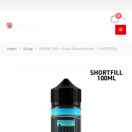
0
VapeNation
Vapes, e-cigg & vitsnus
Hem
»
Shop
»
FRUNK 100 – Sour Blueberries – SHORTFILL
Röstläge
Populära engångsvapes
Hjälp mig välja
Vitsnus
Leverans & frakt