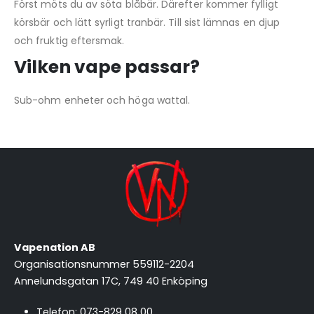
Först möts du av söta blåbär. Därefter kommer fylligt
körsbär och lätt syrligt tranbär. Till sist lämnas en djup
och fruktig eftersmak.
Vilken vape passar?
Sub-ohm enheter och höga wattal.
Vapenation AB
Organisationsnummer 559112-2204
Annelundsgatan 17C, 749 40 Enköping
Telefon:
073-829 08 00