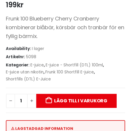
199
kr
Frunk 100 Blueberry Cherry Cranberry
kombinerar blåbär, körsbär och tranbär för en
fyllig bärmix.
Availability:
I lager
Artikelnr:
5098
Kategorier:
E-juice
,
E-juice - Shortfill (DTL) 100ml
,
E-juice utan nikotin
,
Frunk 100 Shortfill E-juice
,
Shortfills (DTL) E-Juice
LÄGG TILL I VARUKORG
⚠️ LAGSTADGAD INFORMATION