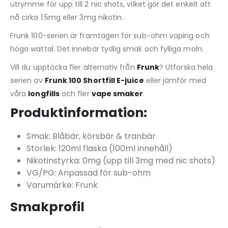
utrymme för upp till 2 nic shots, vilket gör det enkelt att
nå cirka 1.5mg eller 3mg nikotin.
Frunk 100-serien är framtagen för sub-ohm vaping och
höga wattal. Det innebär tydlig smak och fylliga moln.
Vill du upptäcka fler alternativ från
Frunk
? Utforska hela
serien av
Frunk 100 Shortfill E-juice
eller jämför med
våra
longfills
och fler
vape smaker
.
Produktinformation:
Smak: Blåbär, körsbär & tranbär
Storlek: 120ml flaska (100ml innehåll)
Nikotinstyrka: 0mg (upp till 3mg med nic shots)
VG/PG: Anpassad för sub-ohm
Varumärke: Frunk
Smakprofil