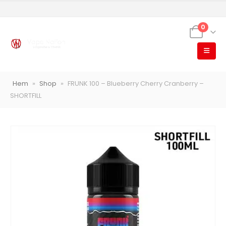
0
VapeNation
Vapes, e-cigg & vitsnus
Hem
»
Shop
»
FRUNK 100 – Blueberry Cherry Cranberry –
Röstläge
SHORTFILL
Populära engångsvapes
Hjälp mig välja
Vitsnus
Leverans & frakt