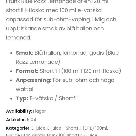
Frunk Blue Razz Lemonade är en 120 ml
shortfill-flaska med 100 ml e-vätska
anpassad för sub-ohm-vaping. Livlig och
uppfriskande smak av blå hallon och
lemonad.
Smak:
Blå hallon, lemonad, godis (Blue
Razz Lemonade)
Format:
Shortfill (100 ml i 120 ml-flaska)
Anpassning:
För sub-ohm och höga
wattal
Typ:
E-vätska / Shortfill
Availability:
I lager
Artikelnr:
5104
Kategorier:
E-juice
,
E-juice - Shortfill (DTL) 100ml
,
E-juice utan nikotin
,
Frunk 100 Shortfill E-juice