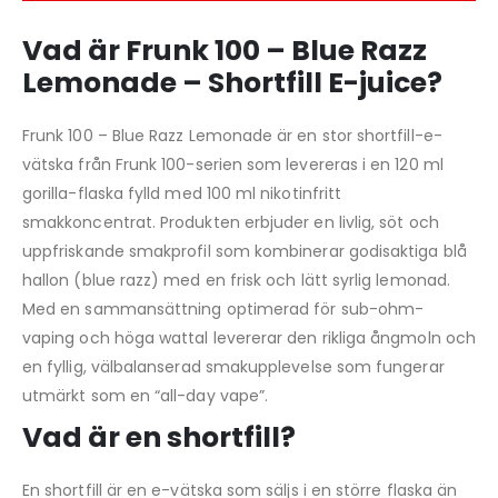
Vad är Frunk 100 – Blue Razz
Lemonade – Shortfill E-juice?
Frunk 100 – Blue Razz Lemonade är en stor shortfill-e-
vätska från Frunk 100-serien som levereras i en 120 ml
gorilla-flaska fylld med 100 ml nikotinfritt
smakkoncentrat. Produkten erbjuder en livlig, söt och
uppfriskande smakprofil som kombinerar godisaktiga blå
hallon (blue razz) med en frisk och lätt syrlig lemonad.
Med en sammansättning optimerad för sub-ohm-
vaping och höga wattal levererar den rikliga ångmoln och
en fyllig, välbalanserad smakupplevelse som fungerar
utmärkt som en “all-day vape”.
Vad är en shortfill?
En shortfill är en e-vätska som säljs i en större flaska än