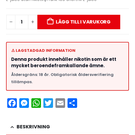
LÄGG TILL I VARUKORG
⚠️ LAGSTADGAD INFORMATION
Denna produkt innehåller nikotin som är ett
mycket beroendeframkallande ämne.
Åldersgräns: 18 år. Obligatorisk åldersverifiering
tillämpas.
Facebook
Messenger
WhatsApp
Twitter
Email
Dela
BESKRIVNING