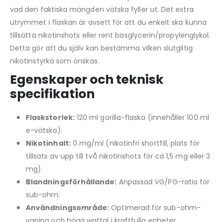
vad den faktiska mängden vätska fyller ut. Det extra
utrymmet i flaskan är avsett för att du enkelt ska kunna
tillsätta nikotinshots eller rent basglycerin/propylenglykol.
Detta gör att du själv kan bestämma vilken slutgiltig
nikotinstyrka som önskas.
Egenskaper och teknisk
specifikation
Flaskstorlek:
120 ml gorilla-flaska (innehåller 100 ml
e-vätska).
Nikotinhalt:
0 mg/ml (nikotinfri shortfill, plats för
tillsats av upp till två nikotinshots för ca 1,5 mg eller 3
mg).
Blandningsförhållande:
Anpassad VG/PG-ratio för
sub-ohm.
Användningsområde:
Optimerad för sub-ohm-
vaping och höga wattal i kraftfulla enheter.