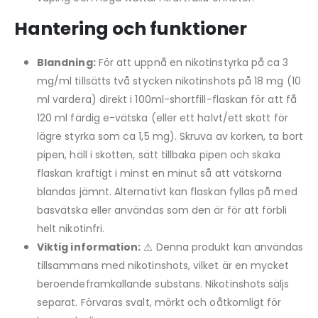
Hantering och funktioner
Blandning:
För att uppnå en nikotinstyrka på ca 3
mg/ml tillsätts två stycken nikotinshots på 18 mg (10
ml vardera) direkt i 100ml-shortfill-flaskan för att få
120 ml färdig e-vätska (eller ett halvt/ett skott för
lägre styrka som ca 1,5 mg). Skruva av korken, ta bort
pipen, häll i skotten, sätt tillbaka pipen och skaka
flaskan kraftigt i minst en minut så att vätskorna
blandas jämnt. Alternativt kan flaskan fyllas på med
basvätska eller användas som den är för att förbli
helt nikotinfri.
Viktig information:
⚠️ Denna produkt kan användas
tillsammans med nikotinshots, vilket är en mycket
beroendeframkallande substans. Nikotinshots säljs
separat. Förvaras svalt, mörkt och oåtkomligt för