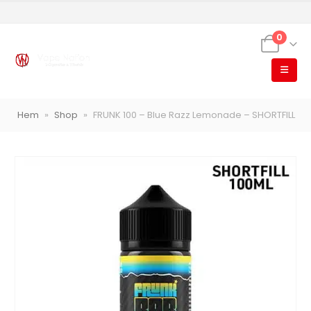
0
VapeNation
Hem
»
Shop
»
FRUNK 100 – Blue Razz Lemonade – SHORTFILL
Vapes, e-cigg & vitsnus
Röstläge
Populära engångsvapes
Hjälp mig välja
Vitsnus
Leverans & frakt