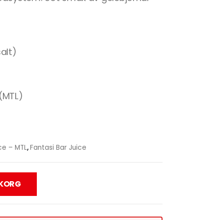
alt)
 (MTL)
ce – MTL
,
Fantasi Bar Juice
UKORG