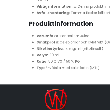
nikotin.
Viktig information:
⚠️ Denna produkt inne
Avfallshantering:
Tomma flaskor källsort
Produktinformation
Varumärke:
Fantasi Bar Juice
Smakprofil:
Gelébjörnar och kyleffekt (
Nikotinstyrka:
14 mg/ml (nikotinsalt)
Volym:
10 ml
Ratio:
50 % VG / 50 % PG
Typ:
E-vätska med saltnikotin (MTL)