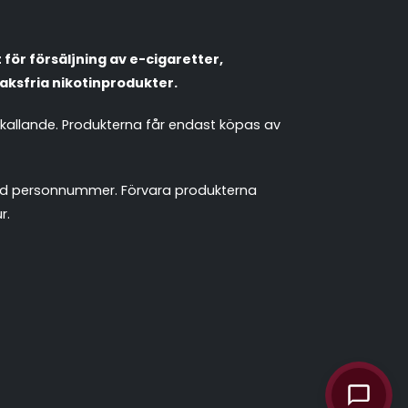
Populära engångsvapes
Hjälp mig välja
för försäljning av e-cigaretter,
Vitsnus
Leverans & frakt
aksfria nikotinprodukter.
mkallande. Produkterna får endast köpas av
 med personnummer. Förvara produkterna
r.
chattassistent.se