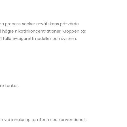
Denna process sänker e-vätskans pH-värde
id högre nikotinkoncentrationer. Kroppen tar
aftfulla e-cigarettmodeller och system.
e tankar.
en vid inhalering jämfört med konventionellt