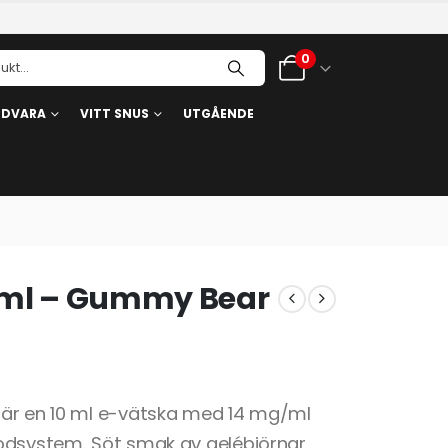
0
RDVARA
VITT SNUS
UTGÅENDE
10ml – Gummy Bear
 är en 10 ml e-vätska med 14 mg/ml
podsystem. Söt smak av gelébjörnar