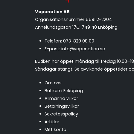
Vapenation AB
Organisationsnummer 559112-2204
Annelundsgatan 17C, 749 40 Enköping
Telefon:
073-829 08 00
E-post:
info@vapenation.se
Butiken har öppet måndag till fredag 10.00–18
Söndagar stängt.
Se avvikande öppettider och
Om oss
Butiken i Enköping
Allmänna villkor
Betalningsvillkor
Sekretesspolicy
Artiklar
Mitt konto