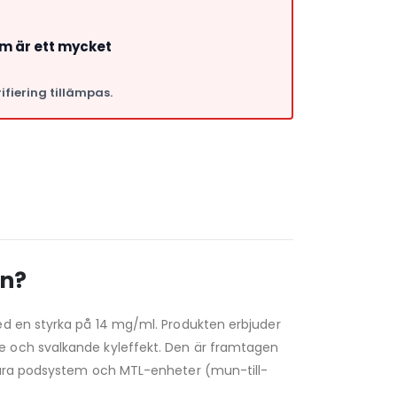
om är ett mycket
ifiering tillämpas.
a
in?
ed en styrka på 14 mg/ml. Produkten erbjuder
e och svalkande kyleffekt. Den är framtagen
sbara podsystem och MTL-enheter (mun-till-