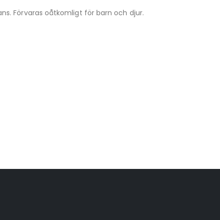
s. Förvaras oåtkomligt för barn och djur.
VapeNation
Vapes, e-cigg & vitsnus
Röstläge