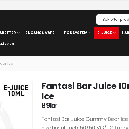
ARETTER
ENGÅNGS VAPE
PODSYSTEM
E-JUICE
HÅ
MÄRKEN
ear Ice
Fantasi Bar Juice 
Ice
89
kr
Fantasi Bar Juice Gummy Bear Ice
nikotinsalt och 50/50 VG/PG för 