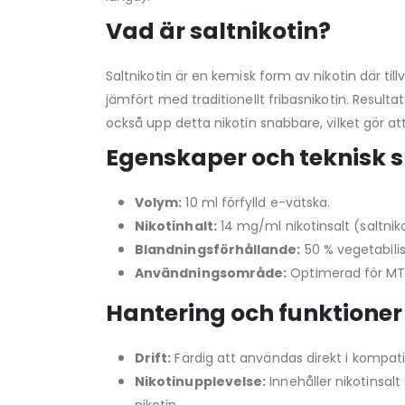
Vad är saltnikotin?
Saltnikotin är en kemisk form av nikotin där t
jämfört med traditionellt fribasnikotin. Result
också upp detta nikotin snabbare, vilket gör a
Egenskaper och teknisk s
Volym:
10 ml förfylld e-vätska.
Nikotinhalt:
14 mg/ml nikotinsalt (saltniko
Blandningsförhållande:
50 % vegetabilis
Användningsområde:
Optimerad för MTL
Hantering och funktioner
Drift:
Färdig att användas direkt i kompat
Nikotinupplevelse:
Innehåller nikotinsal