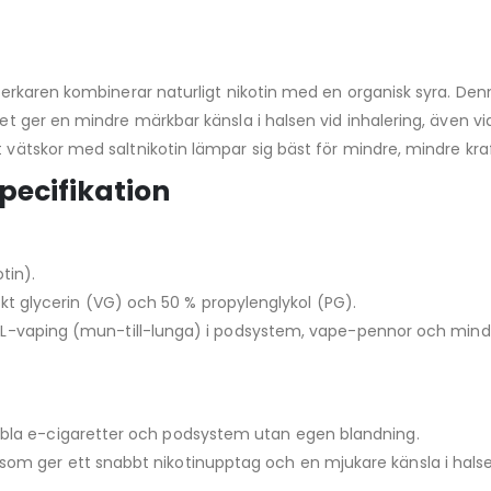
illverkaren kombinerar naturligt nikotin med en organisk syra. 
atet ger en mindre märkbar känsla i halsen vid inhalering, även v
tt vätskor med saltnikotin lämpar sig bäst för mindre, mindre kr
pecifikation
tin).
kt glycerin (VG) och 50 % propylenglykol (PG).
-vaping (mun-till-lunga) i podsystem, vape-pennor och mindr
ibla e-cigaretter och podsystem utan egen blandning.
t som ger ett snabbt nikotinupptag och en mjukare känsla i hals