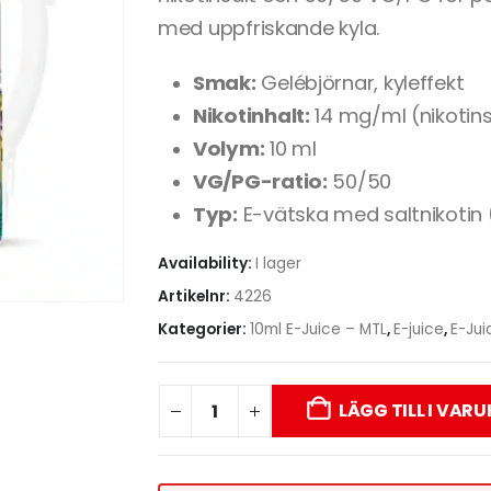
med uppfriskande kyla.
Smak:
Gelébjörnar, kyleffekt
Nikotinhalt:
14 mg/ml (nikotins
Volym:
10 ml
VG/PG-ratio:
50/50
Typ:
E-vätska med saltnikotin
Availability:
I lager
Artikelnr:
4226
Kategorier:
10ml E-Juice – MTL
,
E-juice
,
E-Jui
LÄGG TILL I VAR