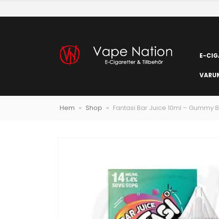
E-CIG
VARU
Hem
»
Shop
»
Fantasi Bar Juice 10ml – Gummy B