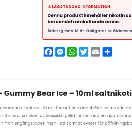
⚠️ LAGSTADGAD INFORMATION
Denna produkt innehåller nikotin s
beroendeframkallande ämne.
Åldersgräns: 18 år. Obligatorisk åldersver
Facebook
Messenger
WhatsApp
Twitter
Email
Del
 – Gummy Bear Ice – 10ml saltnikot
igblandad e-vätska i 10 ml-format som innehåller saltnikotin m
kombinerar smaken av klassiska gelébjörnar med en uppfriskand
sen från engångsvaper, men i ett format avsett för påfyllning