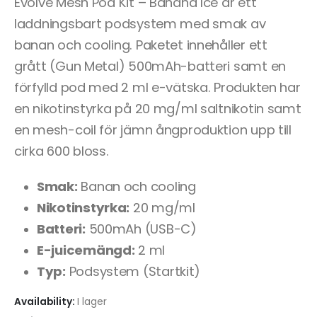
Evolve Mesh Pod Kit – Banana Ice är ett
laddningsbart podsystem med smak av
banan och cooling. Paketet innehåller ett
grått (Gun Metal) 500mAh-batteri samt en
förfylld pod med 2 ml e-vätska. Produkten har
en nikotinstyrka på 20 mg/ml saltnikotin samt
en mesh-coil för jämn ångproduktion upp till
cirka 600 bloss.
Smak:
Banan och cooling
Nikotinstyrka:
20 mg/ml
Batteri:
500mAh (USB-C)
E-juicemängd:
2 ml
Typ:
Podsystem (Startkit)
Availability:
I lager