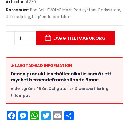
Artikelnr:
4270
Kategorier:
Pod Salt EVOLVE Mesh Pod system
,
Podsystem
,
Utförsäljning
,
Utgående produkter
LÄGG TILL I VARUKORG
⚠️ LAGSTADGAD INFORMATION
Denna produkt innehåller nikotin som är ett
mycket beroendeframkallande ämne.
Åldersgräns: 18 år. Obligatorisk åldersverifiering
tillämpas.
Facebook
Messenger
WhatsApp
Twitter
Email
Dela