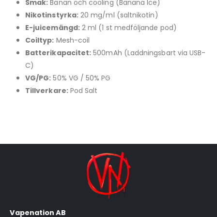
Smak:
Banan och cooling (Banana Ice)
Nikotinstyrka:
20 mg/ml (saltnikotin)
E-juicemängd:
2 ml (1 st medföljande pod)
Coiltyp:
Mesh-coil
Batterikapacitet:
500mAh (Laddningsbart via USB-
C)
VG/PG:
50% VG / 50% PG
Tillverkare:
Pod Salt
Vapenation AB