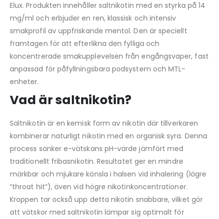
Elux. Produkten innehåller saltnikotin med en styrka på 14
mg/ml och erbjuder en ren, klassisk och intensiv
smakprofil av uppfriskande mentol. Den är speciellt
framtagen för att efterlikna den fylliga och
koncentrerade smakupplevelsen från engångsvaper, fast
anpassad för påfyllningsbara podsystem och MTL-
enheter.
Vad är saltnikotin?
Saltnikotin är en kemisk form av nikotin där tillverkaren
kombinerar naturligt nikotin med en organisk syra. Denna
process sänker e-vätskans pH-värde jämfört med
traditionellt fribasnikotin. Resultatet ger en mindre
märkbar och mjukare känsla i halsen vid inhalering (lägre
“throat hit”), även vid högre nikotinkoncentrationer.
Kroppen tar också upp detta nikotin snabbare, vilket gör
att vätskor med saltnikotin lämpar sig optimalt för