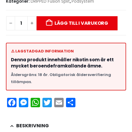
Kategorier:
DRIPPED Fusion Split
,
Podsystem
LÄGG TILL I VARUKORG
⚠️ LAGSTADGAD INFORMATION
Denna produkt innehåller nikotin som är ett
mycket beroendeframkallande ämne.
Åldersgräns: 18 år. Obligatorisk åldersverifiering
tillämpas.
Facebook
Messenger
WhatsApp
Twitter
Email
Dela
BESKRIVNING