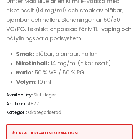
Drifter Mad Blue är en 10 ml e-vätska med
nikotinsalt (14 mg/ml) och smak av blåbär,
björnbär och hallon. Blandningen är 50/50
VG/PG, tekniskt anpassad för MTL-vaping och
påfyllningsbara podsystem.
Smak:
Blåbär, björnbär, hallon
Nikotinhalt:
14 mg/ml (nikotinsalt)
Ratio:
50 % VG / 50 % PG
Volym:
10 ml
Availability:
Slut i lager
Artikelnr:
4877
Kategori:
Okategoriserad
⚠️ LAGSTADGAD INFORMATION