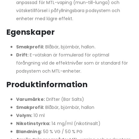
anpassad för MTL-vaping (mun-till-lunga) och
vätsketillförsel i påfyllningsbara podsystem och
enheter med lägre effekt.
Egenskaper
Smakprofil:
Blåbär, björnbär, hallon.
Drift:
E-vätskan är formulerad för optimal
förångning vid de effektnivåer som är standard för
podsystem och MTL-enheter.
Produktinformation
Varumärke:
Drifter (Bar Salts)
Smakprofil:
Blåbär, björnbär, hallon
Volym:
10 ml
Nikotinstyrka:
14 mg/ml (nikotinsalt)
Blandning:
50 % VG / 50 % PG