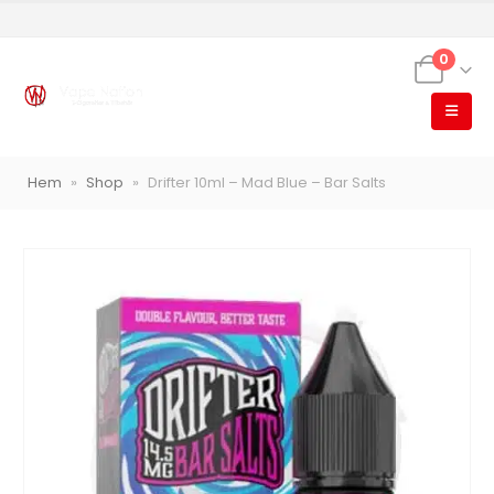
0
Hem
»
Shop
»
Drifter 10ml – Mad Blue – Bar Salts