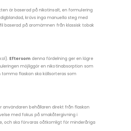
ten är baserad på nikotinsalt, en formulering
rdigblandad, krävs inga manuella steg med
rofil baserad på aromämnen från klassisk tobak
kol).
Eftersom
denna fördelning ger en lägre
muleringen möjliggör en nikotinabsorption som
n tomma flaskan ska källsorteras som
er användaren behållaren direkt från flaskan
velse med fokus på smakåtergivning i
e, och ska förvaras oåtkomligt för minderåriga