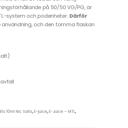
ningsförhållande på 50/50 VG/PG, är
MTL-system och podenheter.
Därför
re användning, och den tomma flaskan
alt)
avfall
lts 10ml Nic Salts
,
E-juice
,
E-Juice – MTL
,