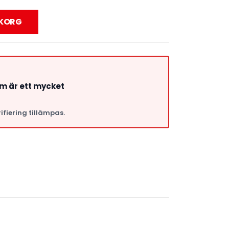
UKORG
om är ett mycket
ifiering tillämpas.
a