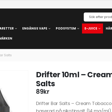
ARETTER
ENGÅNGS VAPE
PODSYSTEM
E-JUICE
HÅ
MÄRKEN
ar Salts
Drifter 10ml – Crea
Salts
89
kr
Drifter Bar Salts – Cream Tobacco
baserad på nikotinsalt (14 mg/ml)