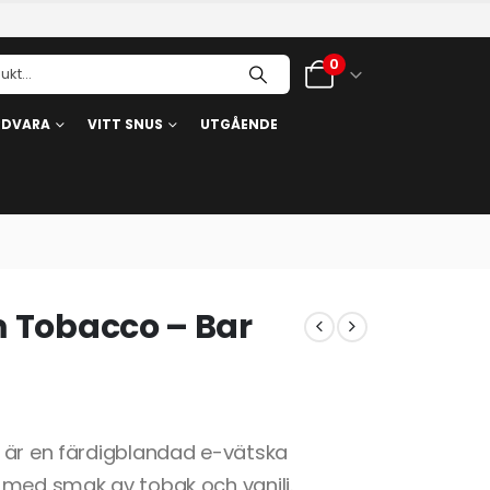
0
RDVARA
VITT SNUS
UTGÅENDE
m Tobacco – Bar
 är en färdigblandad e-vätska
 med smak av tobak och vanilj.