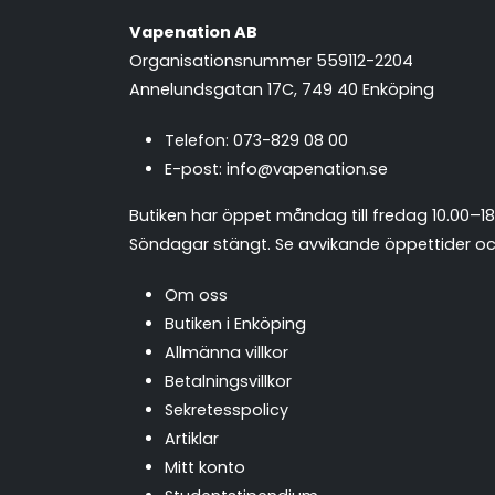
Vapenation AB
Organisationsnummer 559112-2204
Annelundsgatan 17C, 749 40 Enköping
Telefon:
073-829 08 00
E-post:
info@vapenation.se
Butiken har öppet måndag till fredag 10.00–18
Söndagar stängt.
Se avvikande öppettider och
Om oss
Butiken i Enköping
Allmänna villkor
Betalningsvillkor
Sekretesspolicy
Artiklar
Mitt konto