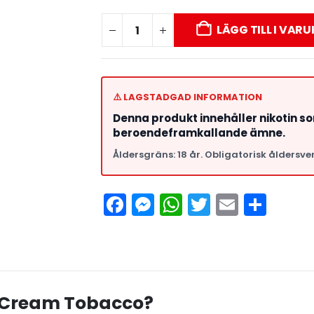
LÄGG TILL I VAR
⚠️ LAGSTADGAD INFORMATION
Denna produkt innehåller nikotin s
beroendeframkallande ämne.
Åldersgräns: 18 år. Obligatorisk åldersver
Facebook
Messenger
WhatsApp
Twitter
Email
Del
 – Cream Tobacco?