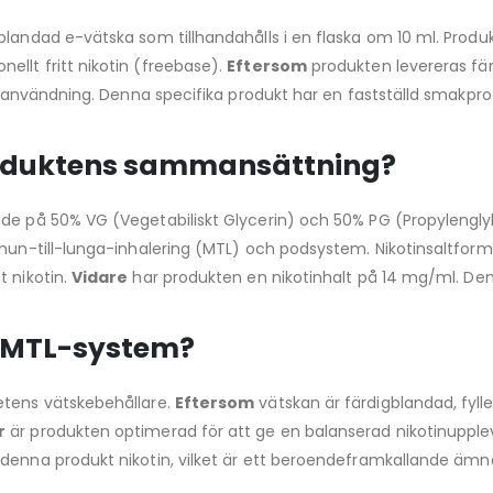
blandad e-vätska som tillhandahålls i en flaska om 10 ml. Produk
llt fritt nikotin (freebase).
Eftersom
produkten levereras fä
öre användning. Denna specifika produkt har en fastställd smakp
roduktens sammansättning?
nde på 50% VG (Vegetabiliskt Glycerin) och 50% PG (Propylengly
 mun-till-lunga-inhalering (MTL) och podsystem. Nikotinsaltfor
t nikotin.
Vidare
har produkten en nikotinhalt på 14 mg/ml. De
i MTL-system?
etens vätskebehållare.
Eftersom
vätskan är färdigblandad, fyll
r
är produkten optimerad för att ge en balanserad nikotinupple
 denna produkt nikotin, vilket är ett beroendeframkallande ämn