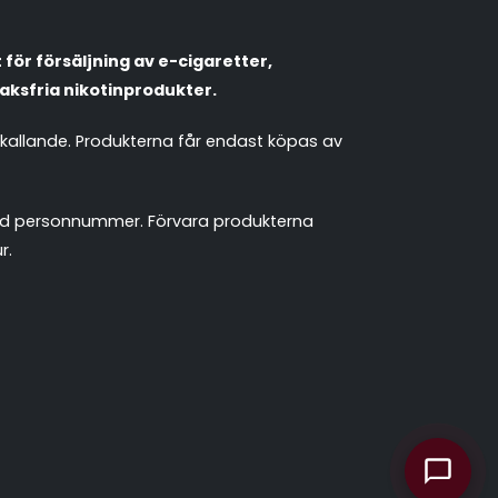
Populära engångsvapes
Hjälp mig välja
för försäljning av e-cigaretter,
Vitsnus
Leverans & frakt
aksfria nikotinprodukter.
mkallande. Produkterna får endast köpas av
 med personnummer. Förvara produkterna
r.
chattassistent.se