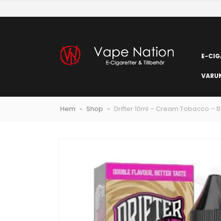
E-CIG
VARU
Hem
»
Shop
»
Drifter 10ml – Cream Tobacco – B