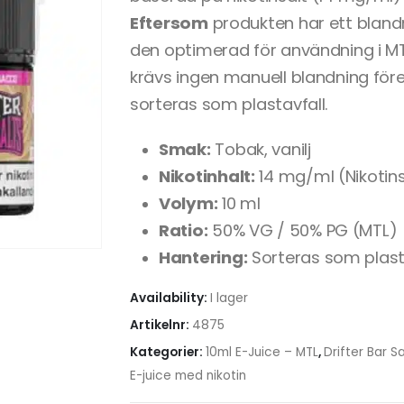
Eftersom
produkten har ett bland
den optimerad för användning i 
krävs ingen manuell blandning fö
sorteras som plastavfall.
Smak:
Tobak, vanilj
Nikotinhalt:
14 mg/ml (Nikotins
Volym:
10 ml
Ratio:
50% VG / 50% PG (MTL)
Hantering:
Sorteras som plast
Availability:
I lager
Artikelnr:
4875
Kategorier:
10ml E-Juice – MTL
,
Drifter Bar Sa
E-juice med nikotin