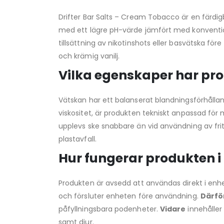
Drifter Bar Salts – Cream Tobacco är en färdig
med ett lägre pH-värde jämfört med konventione
tillsättning av nikotinshots eller basvätska f
och krämig vanilj.
Vilka egenskaper har p
Vätskan har ett balanserat blandningsförhålla
viskositet, är produkten tekniskt anpassad för
upplevs ske snabbare än vid användning av frit
plastavfall.
Hur fungerar produkten 
Produkten är avsedd att användas direkt i enh
och försluter enheten före användning.
Därfö
påfyllningsbara podenheter.
Vidare
innehåller
samt djur.