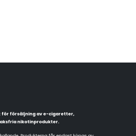
VapeNation
Vapes, e-cigg & vitsnus
Röstläge
Populära engångsvapes
Hjälp mig välja
för försäljning av e-cigaretter,
Vitsnus
Leverans & frakt
aksfria nikotinprodukter.
mkallande. Produkterna får endast köpas av