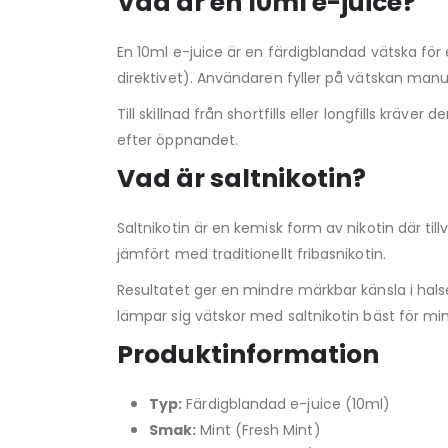
Vad är en 10ml e-juice?
En 10ml e-juice är en färdigblandad vätska fö
direktivet). Användaren fyller på vätskan manue
Till skillnad från shortfills eller longfills krä
efter öppnandet.
Vad är saltnikotin?
Saltnikotin är en kemisk form av nikotin där t
jämfört med traditionellt fribasnikotin.
Resultatet ger en mindre märkbar känsla i hals
lämpar sig vätskor med saltnikotin bäst för min
Produktinformation
Typ:
Färdigblandad e-juice (10ml)
Smak:
Mint (Fresh Mint)