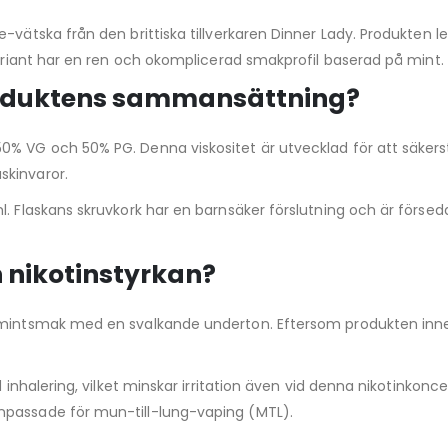
-vätska från den brittiska tillverkaren Dinner Lady. Produkten le
 variant har en ren och okomplicerad smakprofil baserad på mint.
roduktens sammansättning?
% VG och 50% PG. Denna viskositet är utvecklad för att säkerstäl
skinvaror.
l. Flaskans skruvkork har en barnsäker förslutning och är förse
 nikotinstyrkan?
 mintsmak med en svalkande underton. Eftersom produkten innehå
d inhalering, vilket minskar irritation även vid denna nikotinkonc
npassade för mun-till-lung-vaping (MTL).