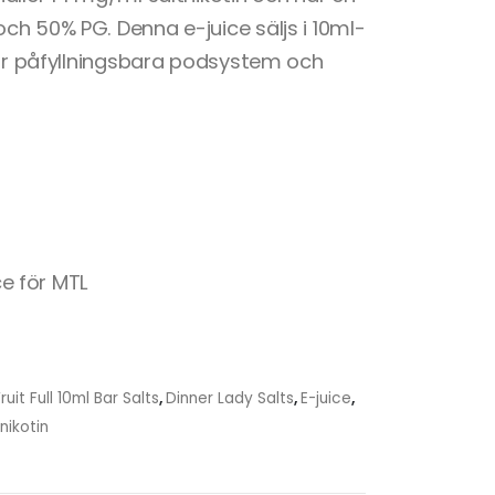
h 50% PG. Denna e-juice säljs i 10ml-
för påfyllningsbara podsystem och
ce för MTL
uit Full 10ml Bar Salts
,
Dinner Lady Salts
,
E-juice
,
nikotin