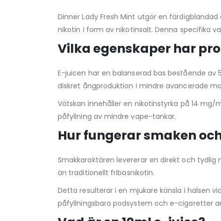
Dinner Lady Fresh Mint utgör en färdigblandad e
nikotin i form av nikotinsalt. Denna specifika
Vilka egenskaper har p
E-juicen har en balanserad bas bestående av 50
diskret ångproduktion i mindre avancerade ma
Vätskan innehåller en nikotinstyrka på 14 mg/m
påfyllning av mindre vape-tankar.
Hur fungerar smaken och
Smakkaraktären levererar en direkt och tydlig
än traditionellt fribasnikotin.
Detta resulterar i en mjukare känsla i halsen vi
påfyllningsbara podsystem och e-cigaretter a