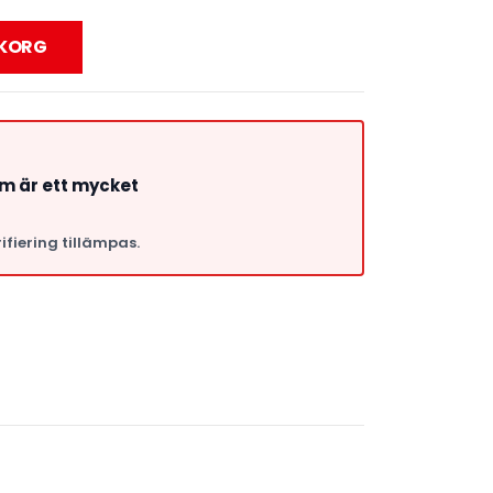
UKORG
om är ett mycket
ifiering tillämpas.
a