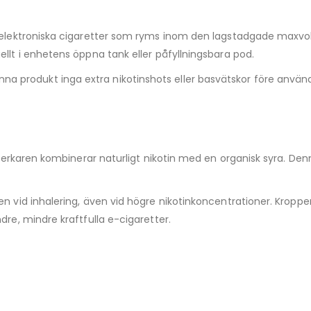
r elektroniska cigaretter som ryms inom den lagstadgade maxvol
llt i enhetens öppna tank eller påfyllningsbara pod.
ver denna produkt inga extra nikotinshots eller basvätskor före anvä
illverkaren kombinerar naturligt nikotin med en organisk syra. 
en vid inhalering, även vid högre nikotinkoncentrationer. Kroppe
dre, mindre kraftfulla e-cigaretter.