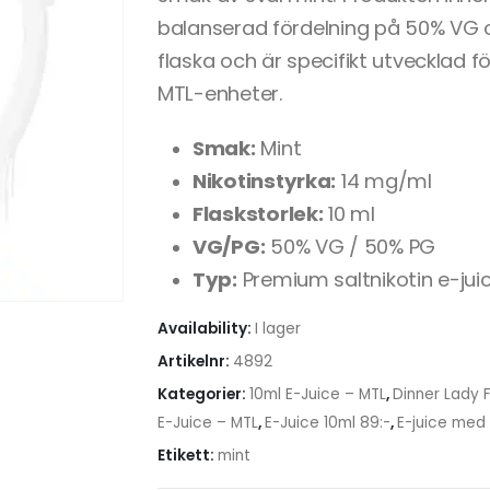
balanserad fördelning på 50% VG oc
flaska och är specifikt utvecklad 
MTL-enheter.
Smak:
Mint
Nikotinstyrka:
14 mg/ml
Flaskstorlek:
10 ml
VG/PG:
50% VG / 50% PG
Typ:
Premium saltnikotin e-jui
Availability:
I lager
Artikelnr:
4892
Kategorier:
10ml E-Juice – MTL
,
Dinner Lady Fr
E-Juice – MTL
,
E-Juice 10ml 89:-
,
E-juice med 
Etikett:
mint