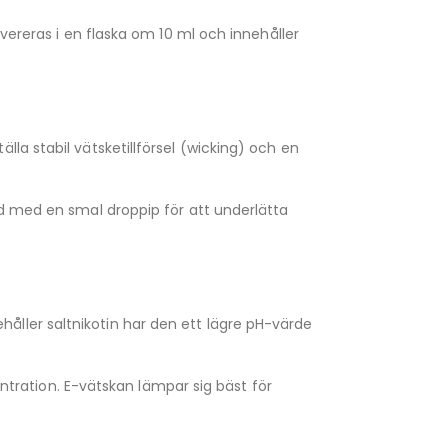
vereras i en flaska om 10 ml och innehåller
la stabil vätsketillförsel (wicking) och en
dd med en smal droppip för att underlätta
ller saltnikotin har den ett lägre pH-värde
entration. E-vätskan lämpar sig bäst för