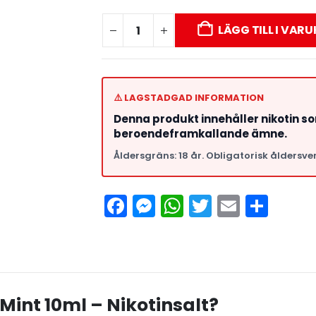
LÄGG TILL I VAR
⚠️ LAGSTADGAD INFORMATION
Denna produkt innehåller nikotin s
beroendeframkallande ämne.
Åldersgräns: 18 år. Obligatorisk åldersver
Facebook
Messenger
WhatsApp
Twitter
Email
Del
Mint 10ml – Nikotinsalt?