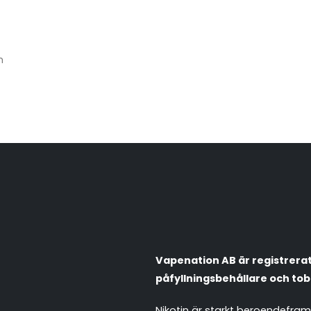
m
Vapenation AB är registrerat 
påfyllningsbehållare och tob
Nikotin är starkt beroendefra