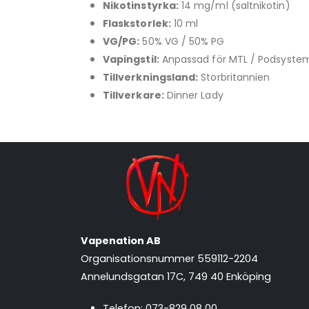
Nikotinstyrka:
14 mg/ml (saltnikotin)
Flaskstorlek:
10 ml
VG/PG:
50% VG / 50% PG
Vapingstil:
Anpassad för MTL / Podsyste
Tillverkningsland:
Storbritannien
Tillverkare:
Dinner Lady
Vapenation AB
Organisationsnummer 559112-2204
Annelundsgatan 17C, 749 40 Enköping
Telefon:
073-829 08 00