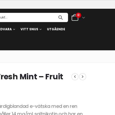
0
RDVARA
VITT SNUS
UTGÅENDE
resh Mint – Fruit
 färdigblandad e-vätska med en ren
åller 14 mg/ml saltnikotin och har en