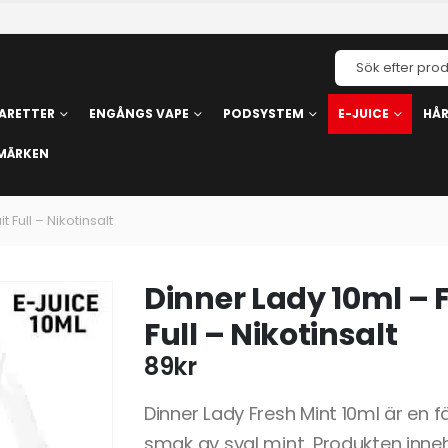
ARETTER
ENGÅNGS VAPE
PODSYSTEM
E-JUICE
HÅ
MÄRKEN
t Full – Nikotinsalt
Dinner Lady 10ml – F
Full – Nikotinsalt
89
kr
Dinner Lady Fresh Mint 10ml är en
smak av sval mint. Produkten inneh