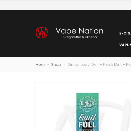
E-CIG
VARU
Hem
»
Shop
»
Dinner Lady 10ml – Fresh Mint – Frui