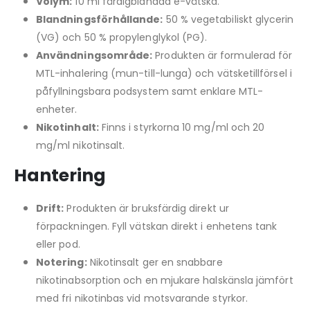
Volym:
10 ml färdigblandad e-vätska.
Blandningsförhållande:
50 % vegetabiliskt glycerin
(VG) och 50 % propylenglykol (PG).
Användningsområde:
Produkten är formulerad för
MTL-inhalering (mun-till-lunga) och vätsketillförsel i
påfyllningsbara podsystem samt enklare MTL-
enheter.
Nikotinhalt:
Finns i styrkorna 10 mg/ml och 20
mg/ml nikotinsalt.
Hantering
Drift:
Produkten är bruksfärdig direkt ur
förpackningen. Fyll vätskan direkt i enhetens tank
eller pod.
Notering:
Nikotinsalt ger en snabbare
nikotinabsorption och en mjukare halskänsla jämfört
med fri nikotinbas vid motsvarande styrkor.