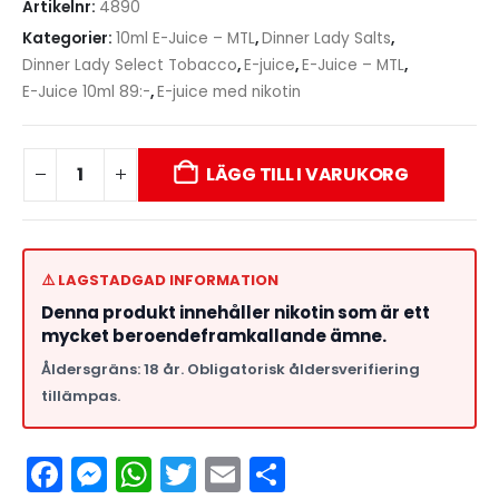
Artikelnr:
4890
Kategorier:
10ml E-Juice – MTL
,
Dinner Lady Salts
,
Dinner Lady Select Tobacco
,
E-juice
,
E-Juice – MTL
,
E-Juice 10ml 89:-
,
E-juice med nikotin
LÄGG TILL I VARUKORG
⚠️ LAGSTADGAD INFORMATION
Denna produkt innehåller nikotin som är ett
mycket beroendeframkallande ämne.
Åldersgräns: 18 år. Obligatorisk åldersverifiering
tillämpas.
Facebook
Messenger
WhatsApp
Twitter
Email
Dela