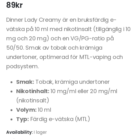
89
kr
Dinner Lady Creamy är en bruksfärdig e-
vätska på 10 ml med nikotinsalt (tillgänglig i 10
mg och 20 mg) och en VG/PG-ratio på
50/50. Smak av tobak och krämiga
undertoner, optimerad för MTL-vaping och
podsystem.
Smak:
Tobak, krämiga undertoner
Nikotinhalt:
10 mg/ml eller 20 mg/ml
(nikotinsalt)
Volym:
10 ml
Typ:
Färdig e-vätska (MTL)
Availability:
I lager