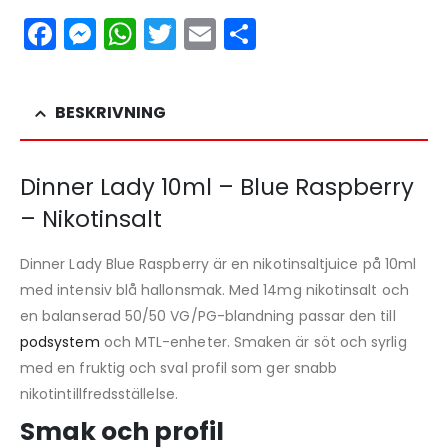
Facebook
Messenger
WhatsApp
Twitter
Email
Dela
BESKRIVNING
Dinner Lady 10ml – Blue Raspberry
– Nikotinsalt
Dinner Lady Blue Raspberry är en nikotinsaltjuice på 10ml
med intensiv blå hallonsmak. Med 14mg nikotinsalt och
en balanserad 50/50 VG/PG-blandning passar den till
podsystem
och MTL-enheter. Smaken är söt och syrlig
med en fruktig och sval profil som ger snabb
nikotintillfredsställelse.
Smak och profil