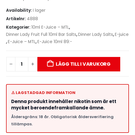
Availability:
I lager
Artikelnr:
4888
Kategorier:
10ml E-Juice – MTL
,
Dinner Lady Fruit Full 10ml Bar Salts
,
Dinner Lady Salts
,
E-juice
,
E-Juice – MTL
,
E-Juice 10ml 89:-
LÄGG TILL I VARUKORG
⚠️ LAGSTADGAD INFORMATION
Denna produkt innehåller nikotin som är ett
mycket beroendeframkallande ämne.
Åldersgräns: 18 år. Obligatorisk åldersverifiering
tillämpas.