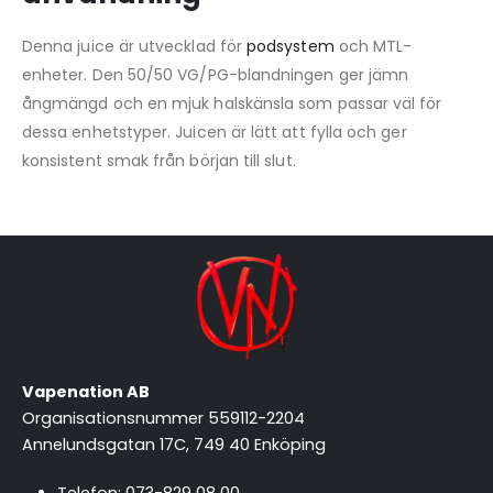
Denna juice är utvecklad för
podsystem
och MTL-
enheter. Den 50/50 VG/PG-blandningen ger jämn
ångmängd och en mjuk halskänsla som passar väl för
dessa enhetstyper. Juicen är lätt att fylla och ger
konsistent smak från början till slut.
Vapenation AB
Organisationsnummer 559112-2204
Annelundsgatan 17C, 749 40 Enköping
Telefon:
073-829 08 00