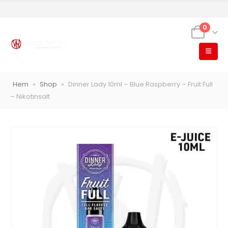
0
VapeNation
Vapes, e-cigg & vitsnus
Hem
»
Shop
»
Dinner Lady 10ml – Blue Raspberry – Fruit Full
Röstläge
– Nikotinsalt
Populära engångsvapes
Hjälp mig välja
Vitsnus
Leverans & frakt