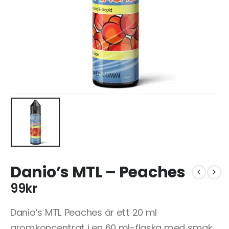
Danio’s MTL – Peaches
99
kr
Danio’s MTL Peaches är ett 20 ml
aromkoncentrat i en 60 ml-flaska med smak