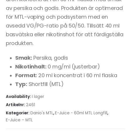
av persika och godis. Produkten är optimerad
för MTL-vaping och podsystem med en
avsedd VG/PG-ratio på 50/50. Tillsätt 40 ml
basvätska eller nikotinshot för att färdigställa
produkten.
Smak:
Persika, godis
Nikotinhalt:
0 mg/ml (justerbar)
Format:
20 ml koncentrat i 60 ml flaska
Typ:
Shortfill (MTL)
Availability:
I lager
Artikelnr:
2461
Kategorier:
Danio's MTL
,
E-Juice - 60ml MTL Longfill
,
E-Juice – MTL