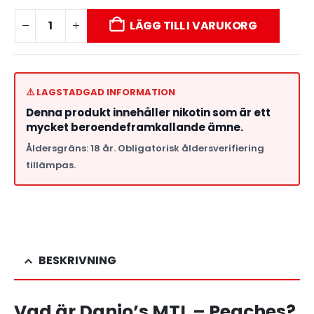
LÄGG TILL I VARUKORG
⚠️ LAGSTADGAD INFORMATION
Denna produkt innehåller nikotin som är ett
mycket beroendeframkallande ämne.
Åldersgräns: 18 år. Obligatorisk åldersverifiering
tillämpas.
BESKRIVNING
Vad är Danio’s MTL – Peaches?