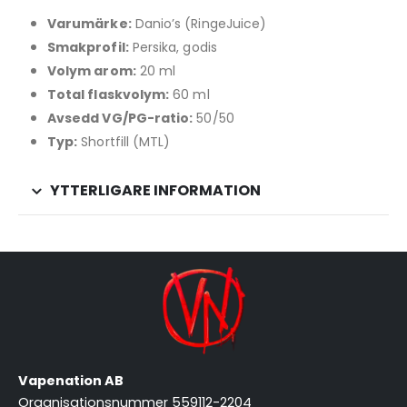
Varumärke:
Danio’s (RingeJuice)
Smakprofil:
Persika, godis
Volym arom:
20 ml
Total flaskvolym:
60 ml
Avsedd VG/PG-ratio:
50/50
Typ:
Shortfill (MTL)
YTTERLIGARE INFORMATION
Vapenation AB
Organisationsnummer 559112-2204