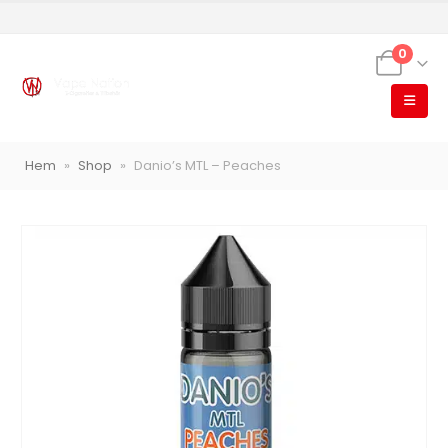
0
Hem
»
Shop
»
Danio’s MTL – Peaches