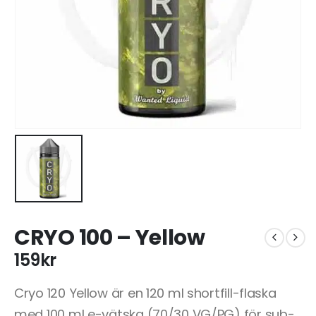
CRYO 100 – Yellow
159
kr
Cryo 120 Yellow är en 120 ml shortfill-flaska
med 100 ml e-vätska (70/30 VG/PG) för sub-