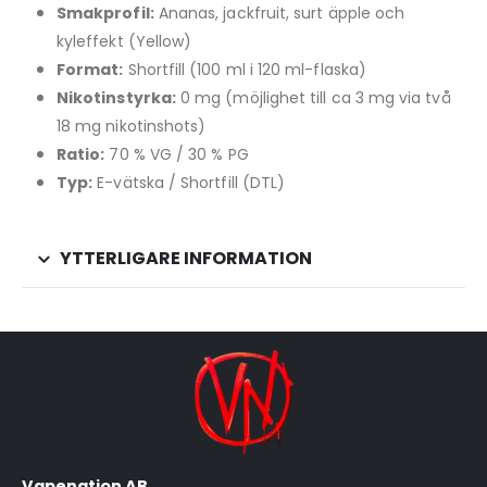
Smakprofil:
Ananas, jackfruit, surt äpple och
kyleffekt (Yellow)
Format:
Shortfill (100 ml i 120 ml-flaska)
Nikotinstyrka:
0 mg (möjlighet till ca 3 mg via två
18 mg nikotinshots)
Ratio:
70 % VG / 30 % PG
Typ:
E-vätska / Shortfill (DTL)
YTTERLIGARE INFORMATION
Vapenation AB