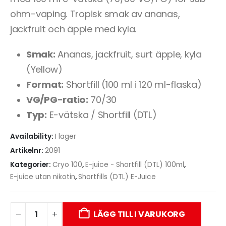
ohm-vaping. Tropisk smak av ananas,
jackfruit och äpple med kyla.
Smak:
Ananas, jackfruit, surt äpple, kyla
(Yellow)
Format:
Shortfill (100 ml i 120 ml-flaska)
VG/PG-ratio:
70/30
Typ:
E-vätska / Shortfill (DTL)
Availability:
I lager
Artikelnr:
2091
Kategorier:
Cryo 100
,
E-juice - Shortfill (DTL) 100ml
,
E-juice utan nikotin
,
Shortfills (DTL) E-Juice
LÄGG TILL I VARUKORG