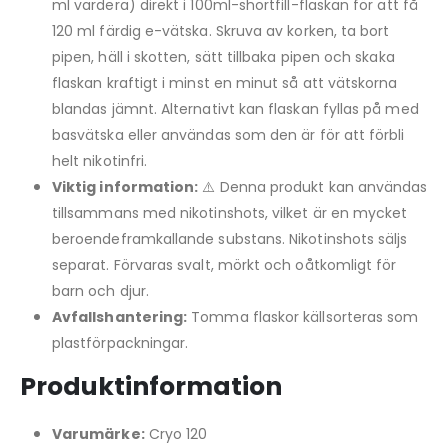
ml vardera) direkt i 100ml-shortfill-flaskan för att få
120 ml färdig e-vätska. Skruva av korken, ta bort
pipen, häll i skotten, sätt tillbaka pipen och skaka
flaskan kraftigt i minst en minut så att vätskorna
blandas jämnt. Alternativt kan flaskan fyllas på med
basvätska eller användas som den är för att förbli
helt nikotinfri.
Viktig information:
⚠️ Denna produkt kan användas
tillsammans med nikotinshots, vilket är en mycket
beroendeframkallande substans. Nikotinshots säljs
separat. Förvaras svalt, mörkt och oåtkomligt för
barn och djur.
Avfallshantering:
Tomma flaskor källsorteras som
plastförpackningar.
Produktinformation
Varumärke:
Cryo 120