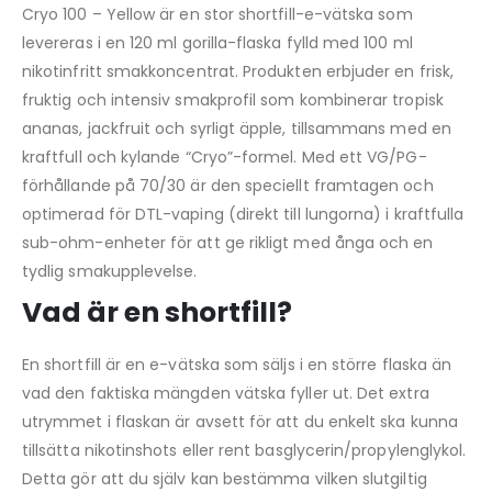
Cryo 100 – Yellow är en stor shortfill-e-vätska som
levereras i en 120 ml gorilla-flaska fylld med 100 ml
nikotinfritt smakkoncentrat. Produkten erbjuder en frisk,
fruktig och intensiv smakprofil som kombinerar tropisk
ananas, jackfruit och syrligt äpple, tillsammans med en
kraftfull och kylande “Cryo”-formel. Med ett VG/PG-
förhållande på 70/30 är den speciellt framtagen och
optimerad för DTL-vaping (direkt till lungorna) i kraftfulla
sub-ohm-enheter för att ge rikligt med ånga och en
tydlig smakupplevelse.
Vad är en shortfill?
En shortfill är en e-vätska som säljs i en större flaska än
vad den faktiska mängden vätska fyller ut. Det extra
utrymmet i flaskan är avsett för att du enkelt ska kunna
tillsätta nikotinshots eller rent basglycerin/propylenglykol.
Detta gör att du själv kan bestämma vilken slutgiltig