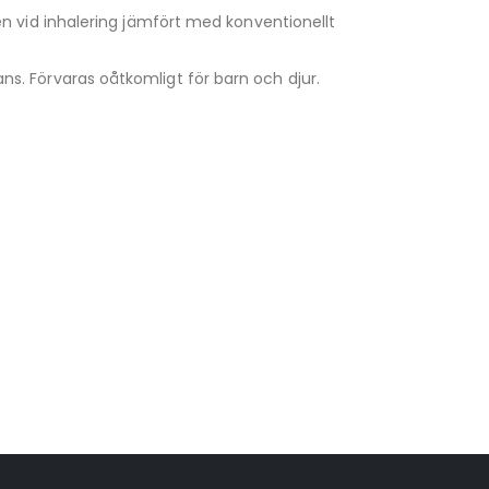
en vid inhalering jämfört med konventionellt
s. Förvaras oåtkomligt för barn och djur.
VapeNation
Vapes, e-cigg & vitsnus
Röstläge