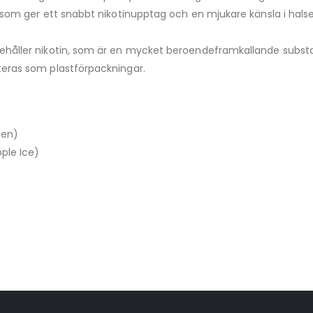
t som ger ett snabbt nikotinupptag och en mjukare känsla i hals
håller nikotin, som är en mycket beroendeframkallande substan
eras som plastförpackningar.
ien)
ple Ice)