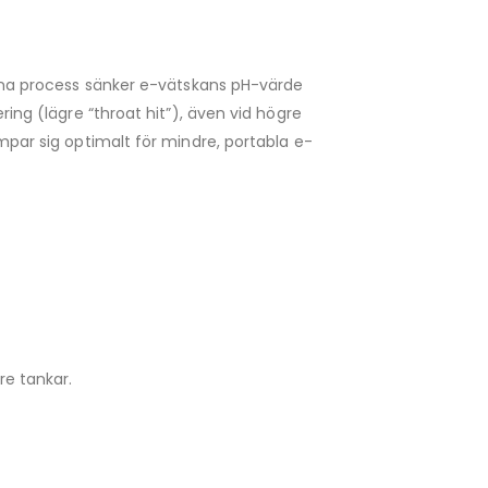
Denna process sänker e-vätskans pH-värde
ring (lägre “throat hit”), även vid högre
mpar sig optimalt för mindre, portabla e-
e tankar.