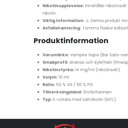
Nikotinupplevelse:
Innehåller nikotinsal
nikotin.
Viktig information:
⚠️ Denna produkt inne
Avfallshantering:
Tomma flaskor källsort
Produktinformation
Varumärke:
Vampire Vape (Bar Salts-ser
Smakprofil:
Ananas och kyleffekt (Pineap
Nikotinstyrka:
14 mg/ml (nikotinsalt)
Volym:
10 ml
Ratio:
50 % VG / 50 % PG
Tillverkningsland:
Storbritannien
Typ:
E-vätska med saltnikotin (MTL)