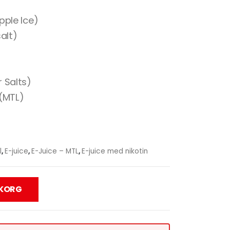
pple Ice)
alt)
 Salts)
 (MTL)
l
,
E-juice
,
E-Juice – MTL
,
E-juice med nikotin
UKORG