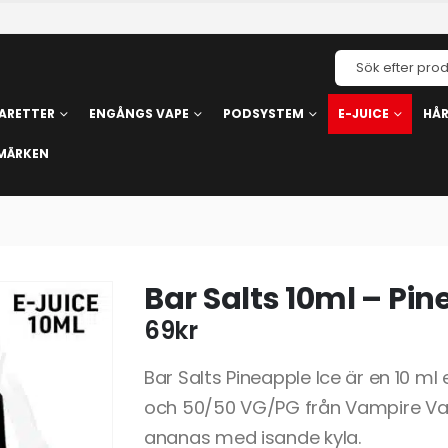
ARETTER
ENGÅNGS VAPE
PODSYSTEM
E-JUICE
HÅ
MÄRKEN
Bar Salts 10ml – Pin
69
kr
Bar Salts Pineapple Ice är en 10 m
och 50/50 VG/PG från Vampire Va
ananas med isande kyla.