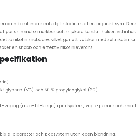
illverkaren kombinerar naturligt nikotin med en organisk syra. 
atet ger en mindre märkbar och mjukare känsla i halsen vid inhale
etta nikotin snabbare, vilket gör att vätskor med saltnikotin lä
ker en snabb och effektiv nikotinleverans.
pecifikation
tin).
kt glycerin (VG) och 50 % propylenglykol (PG).
-vaping (mun-till-lunga) i podsystem, vape-pennor och mindr
ibla e-cigaretter och podsystem utan egen blandning.