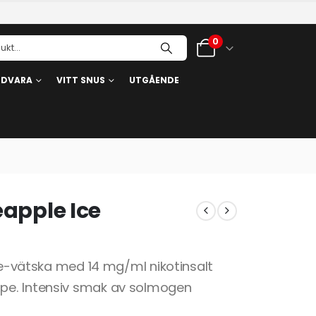
0
RDVARA
VITT SNUS
UTGÅENDE
eapple Ice
l e-vätska med 14 mg/ml nikotinsalt
pe. Intensiv smak av solmogen