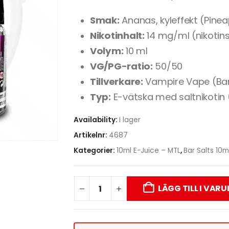
Smak:
Ananas, kyleffekt (Pinea
Nikotinhalt:
14 mg/ml (nikotins
Volym:
10 ml
VG/PG-ratio:
50/50
Tillverkare:
Vampire Vape (Bar
Typ:
E-vätska med saltnikotin
Availability:
I lager
Artikelnr:
4687
Kategorier:
10ml E-Juice – MTL
,
Bar Salts 10m
LÄGG TILL I VAR