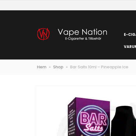
E-CIG
VARU
Hem
»
Shop
»
Bar Salts 10ml – Pineapple Ice