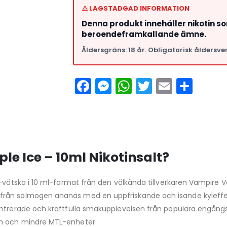
⚠️ LAGSTADGAD INFORMATION
Denna produkt innehåller nikotin s
beroendeframkallande ämne.
Åldersgräns: 18 år. Obligatorisk åldersver
Facebook
Messenger
WhatsApp
Twitter
Email
Del
ple Ice – 10ml Nikotinsalt?
e-vätska i 10 ml-format från den välkända tillverkaren Vampire 
från solmogen ananas med en uppfriskande och isande kyleffek
entrerade och kraftfulla smakupplevelsen från populära engång
em och mindre MTL-enheter.