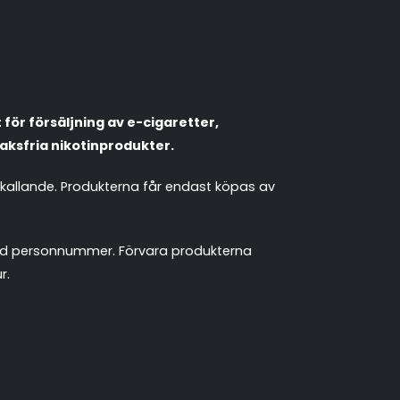
Populära engångsvapes
Hjälp mig välja
för försäljning av e-cigaretter,
Vitsnus
Leverans & frakt
aksfria nikotinprodukter.
mkallande. Produkterna får endast köpas av
 med personnummer. Förvara produkterna
r.