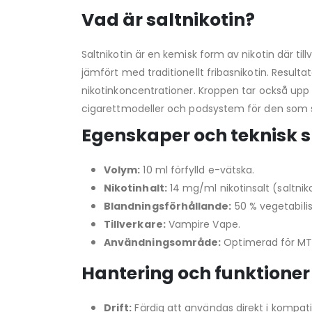
Vad är saltnikotin?
Saltnikotin är en kemisk form av nikotin där t
jämfört med traditionellt fribasnikotin. Result
nikotinkoncentrationer. Kroppen tar också upp d
cigarettmodeller och podsystem för den som sö
Egenskaper och teknisk s
Volym:
10 ml förfylld e-vätska.
Nikotinhalt:
14 mg/ml nikotinsalt (saltniko
Blandningsförhållande:
50 % vegetabilis
Tillverkare:
Vampire Vape.
Användningsområde:
Optimerad för MTL
Hantering och funktioner
Drift:
Färdig att användas direkt i kompat