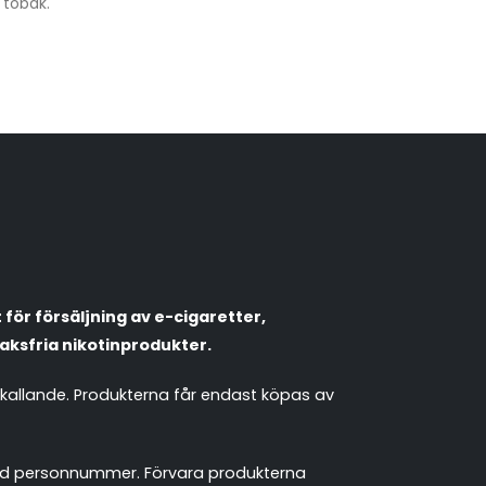
 tobak.
VapeNation
Vapes, e-cigg & vitsnus
Röstläge
Populära engångsvapes
Hjälp mig välja
för försäljning av e-cigaretter,
Vitsnus
Leverans & frakt
aksfria nikotinprodukter.
mkallande. Produkterna får endast köpas av
 med personnummer. Förvara produkterna