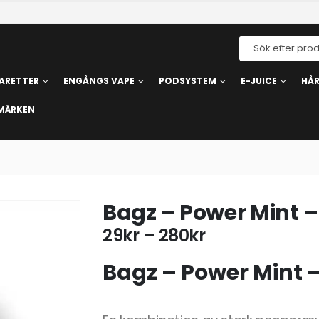
ARETTER
ENGÅNGS VAPE
PODSYSTEM
E-JUICE
HÅ
MÄRKEN
Bagz – Power Mint 
29
kr
–
280
kr
Bagz – Power Mint 