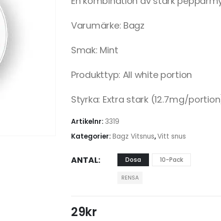
En kombination av stark pepparmy
Varumärke: Bagz
Smak: Mint
Produkttyp: All white portion
Styrka: Extra stark (12.7mg/portion
Artikelnr:
3319
Kategorier:
Bagz Vitsnus
,
Vitt snus
ANTAL
Dosa
10-Pack
RENSA
29
kr