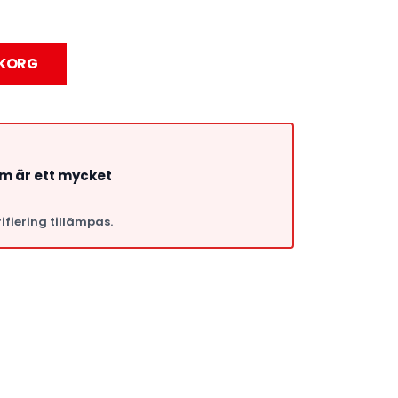
UKORG
om är ett mycket
ifiering tillämpas.
a