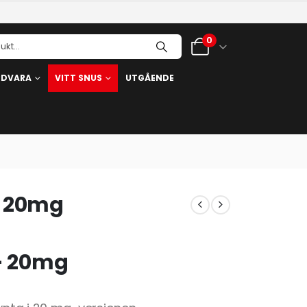
0
RDVARA
VITT SNUS
UTGÅENDE
– 20mg
– 20mg