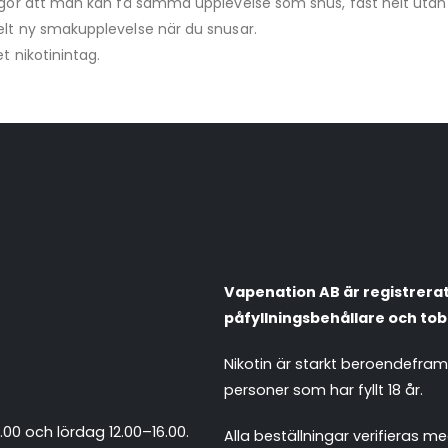
iggör att man kan få samma upplevelse som snus, fast helt utan
elt ny smakupplevelse när du snusar.
t nikotinintag.
Vapenation AB är registrerat 
påfyllningsbehållare och tob
Nikotin är starkt beroendefra
personer som har fyllt 18 år.
.00 och lördag 12.00–16.00.
Alla beställningar verifieras