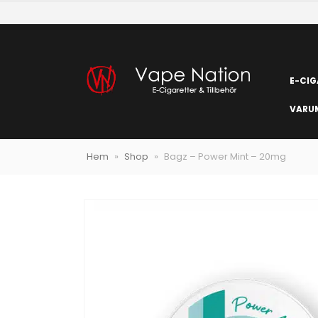
E-CIG
VARU
Hem
»
Shop
»
Bagz – Power Mint – 20mg