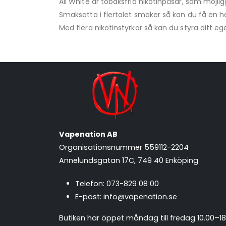
All White är tobaksfria nikotinpåsar, som möjl
Smaksatta i flertalet smaker så kan du få en h
Med flera nikotinstyrkor så kan du styra ditt ege
Vapenation AB
Organisationsnummer 559112-2204
Annelundsgatan 17C, 749 40 Enköping
Telefon:
073-829 08 00
E-post:
info@vapenation.se
Butiken har öppet måndag till fredag 10.00–18