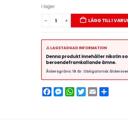
I lager
LÄGG TILL I VAR
⚠️ LAGSTADGAD INFORMATION
Denna produkt innehåller nikotin s
beroendeframkallande ämne.
Åldersgräns: 18 år. Obligatorisk åldersver
Facebook
Messenger
WhatsApp
Twitter
Email
Del