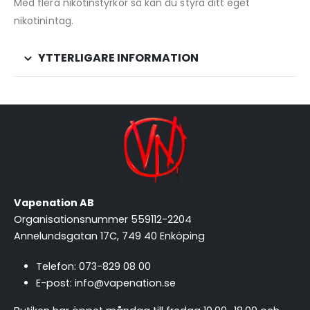
Med flera nikotinstyrkor så kan du styra ditt eget
nikotinintag.
YTTERLIGARE INFORMATION
Vapenation AB
Organisationsnummer 559112-2204
Annelundsgatan 17C, 749 40 Enköping
Telefon:
073-829 08 00
E-post:
info@vapenation.se