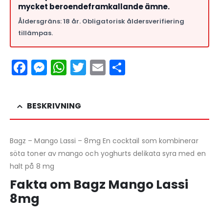
mycket beroendeframkallande ämne.
Åldersgräns: 18 år. Obligatorisk åldersverifiering
tillämpas.
Facebook
Messenger
WhatsApp
Twitter
Email
Dela
BESKRIVNING
Bagz – Mango Lassi – 8mg En cocktail som kombinerar
söta toner av mango och yoghurts delikata syra med en
halt på 8 mg
Fakta om Bagz Mango Lassi
8mg