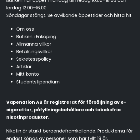
Butiken har öppet måndag till fredag 10.00–18.00 och
lördag 12.00–16.00.
Söndagar stängt.
Se avvikande öppettider och hitta hit
.
Om oss
Butiken i Enköping
Allmänna villkor
Betalningsvillkor
Sekretesspolicy
Artiklar
Mitt konto
Studentstipendium
Vapenation AB är registrerat för försäljning av e-
cigaretter, påfyllningsbehållare och tobaksfria
nikotinprodukter.
Nikotin är starkt beroendeframkallande. Produkterna får
endast köpas av personer som har fyllt 18 år.