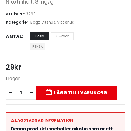
Nikotinhalt: 8mg/g
Artikelnr:
3293
Kategorier:
Bagz Vitsnus
,
Vitt snus
ANTAL
Dosa
10-Pack
RENSA
29
kr
I lager
LÄGG TILL I VARUKORG
⚠️ LAGSTADGAD INFORMATION
Denna produkt innehåller nikotin som är ett