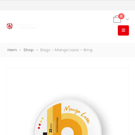
0
VapeNation
Vapes, e-cigg & vitsnus
Hem
»
Shop
»
Bagz – Mango Lassi – 8mg
Röstläge
Populära engångsvapes
Hjälp mig välja
Vitsnus
Leverans & frakt