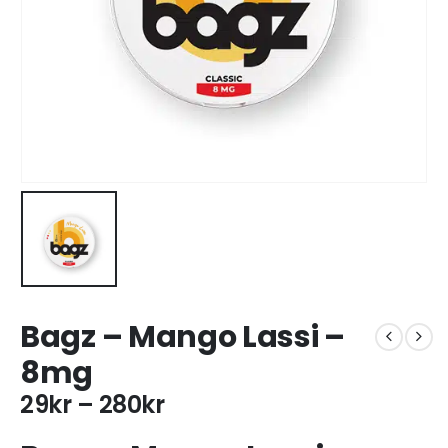
Bagz – Mango Lassi –
8mg
29
kr
–
280
kr