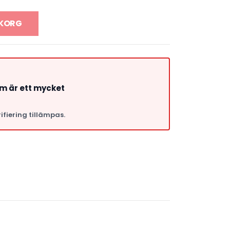
UKORG
om är ett mycket
ifiering tillämpas.
a