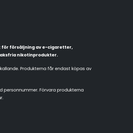
Populära engångsvapes
Hjälp mig välja
för försäljning av e-cigaretter,
Vitsnus
Leverans & frakt
aksfria nikotinprodukter.
mkallande. Produkterna får endast köpas av
 med personnummer. Förvara produkterna
r.