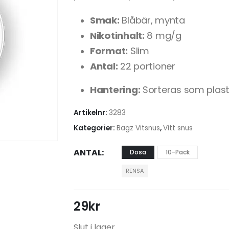
Smak:
Blåbär, mynta
Nikotinhalt:
8 mg/g
Format:
Slim
Antal:
22 portioner
Hantering:
Sorteras som plast
Artikelnr:
3283
Kategorier:
Bagz Vitsnus
,
Vitt snus
ANTAL
Dosa
10-Pack
RENSA
29
kr
Slut i lager