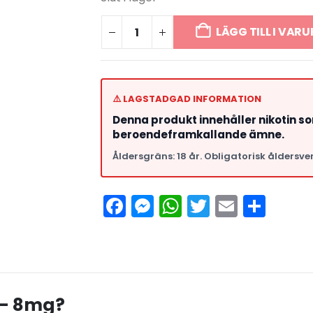
LÄGG TILL I VAR
⚠️ LAGSTADGAD INFORMATION
Denna produkt innehåller nikotin s
beroendeframkallande ämne.
Åldersgräns: 18 år. Obligatorisk åldersver
Facebook
Messenger
WhatsApp
Twitter
Email
Del
 – 8mg?