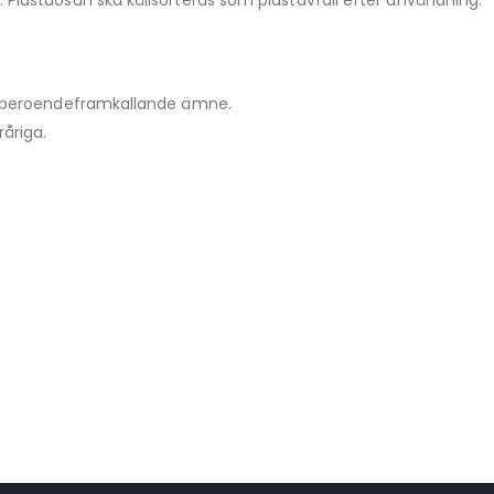
 Plastdosan ska källsorteras som plastavfall efter användning.
tt beroendeframkallande ämne.
åriga.