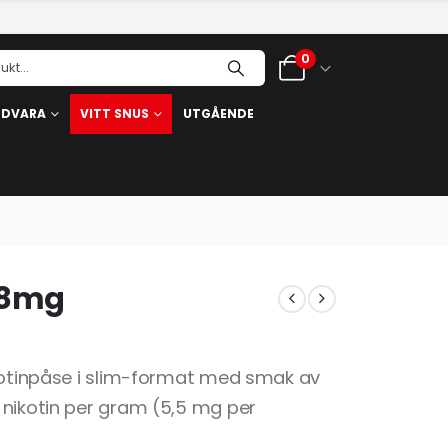
0
RDVARA
VITT SNUS
UTGÅENDE
– 8mg
ikotinpåse i slim-format med smak av
 nikotin per gram (5,5 mg per