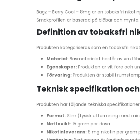
Bagz – Berry Cool – 8mg är en tobaksfri nikoti
Smakprofilen är baserad på blåbär och mynta. 
Definition av tobaksfri n
Produkten kategoriseras som en tobaksfri niko
Material:
Basmaterialet består av växtfibr
Egenskaper:
Produkten är vit före och u
Förvaring:
Produkten är stabil i rumstempe
Teknisk specifikation oc
Produkten har följande tekniska specifikationer
Format:
Slim (fysisk utformning med mind
Nettovikt:
15 gram per dosa.
Nikotinleverans:
8 mg nikotin per gram pr