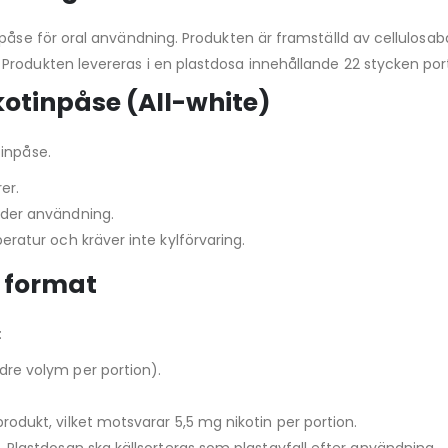
npåse för oral användning. Produkten är framställd av cellulos
Produkten levereras i en plastdosa innehållande 22 stycken port
ikotinpåse (All-white)
tinpåse.
er.
nder användning.
ratur och kräver inte kylförvaring.
h format
:
re volym per portion).
odukt, vilket motsvarar 5,5 mg nikotin per portion.