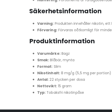
Hantering:
Portionerna är färdigdoserade.
Säkerhetsinformation
Varning:
Produkten innehåller nikotin, e
Förvaring:
Förvaras oåtkomligt för minder
Produktinformation
Varumärke:
Bagz
Smak:
Blåbär, mynta
Format:
Slim
Nikotinhalt:
8 mg/g (5,5 mg per portion)
Antal:
22 stycken per dosa
Nettovikt:
15 gram
Typ:
Tobaksfri nikotinpåse