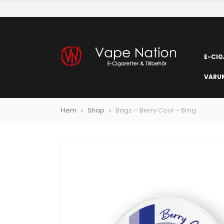
E-CIG
VARU
Hem
»
Shop
»
Bagz – Berry Cool – 8mg