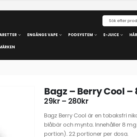
ARETTER
ENGÅNGS VAPE
PODSYSTEM
E-JUICE
HÅ
MÄRKEN
Bagz – Berry Cool 
29
kr
–
280
kr
Bagz Berry Cool är en tobaksfri n
blåbär och mynta. Innehåller 8 mg
portion). 22 portioner per dosa.