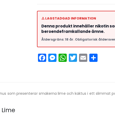
⚠️ LAGSTADGAD INFORMATION
Denna produkt innehåller nikotin s
beroendeframkallande ämne.
Åldersgräns: 18 år. Obligatorisk åldersver
Facebook
Messenger
WhatsApp
Twitter
Email
Del
 snus som presenterar smakerna lime och kaktus i ett slimmat p
 Lime