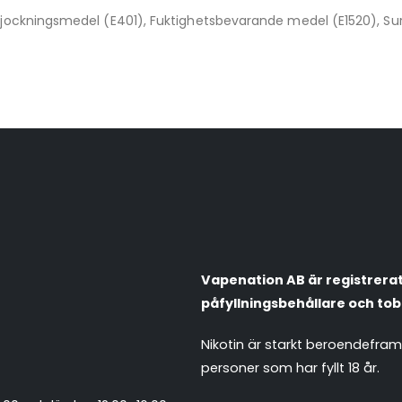
örtjockningsmedel (E401), Fuktighetsbevarande medel (E1520), Su
Vapenation AB är registrerat 
påfyllningsbehållare och tob
Nikotin är starkt beroendefra
personer som har fyllt 18 år.