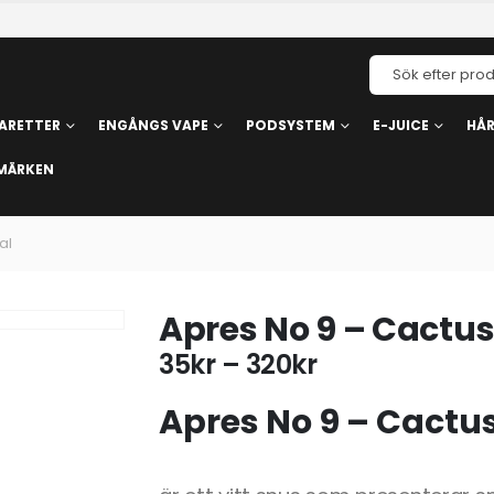
ARETTER
ENGÅNGS VAPE
PODSYSTEM
E-JUICE
HÅ
MÄRKEN
al
Apres No 9 – Cactu
35
kr
–
320
kr
Apres No 9 – Cactu