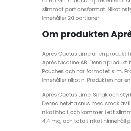
är ett vitt snus som presenterar s
slimmat portionsformat. Nikotinst
innehåller 20 portioner.
Om produkten Aprè
Après Cactus Lime är en produkt fr
Après Nicotine AB. Denna produkt t
Pouches och har formatet slim. Pr
innehåller nikotin. Produkten har e
Après Cactus Lime: Smak och styr
Denna helvita snus med smak av l
nikotinhalt och kommer i ett slimm
4,4 mg, och totalt nikotininnehåll