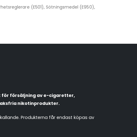
rhetsreglerare (E501), Sötningsmedel (E950),
VapeNation
Vapes, e-cigg & vitsnus
Röstläge
Populära engångsvapes
Hjälp mig välja
för försäljning av e-cigaretter,
Vitsnus
Leverans & frakt
aksfria nikotinprodukter.
mkallande. Produkterna får endast köpas av