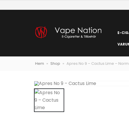
E-CIG
VARU
Hem
»
Shop
»
Apres No 9 – Cactus Lime – Norm