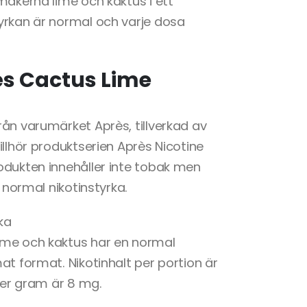
makerna lime och kaktus i ett
yrkan är normal och varje dosa
s Cactus Lime
ån varumärket Après, tillverkad av
illhör produktserien Après Nicotine
odukten innehåller inte tobak men
n normal nikotinstyrka.
ka
ime och kaktus har en normal
at format. Nikotinhalt per portion är
 per gram är 8 mg.