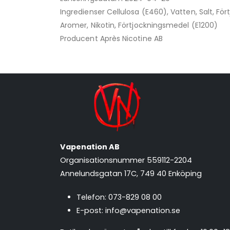
Ingredienser Cellulosa (E460), Vatten, Salt, F
Aromer, Nikotin, Förtjockningsmedel (E1200)
Producent Après Nicotine AB
Vapenation AB
Organisationsnummer 559112-2204
Annelundsgatan 17C, 749 40 Enköping
Telefon:
073-829 08 00
E-post:
info@vapenation.se