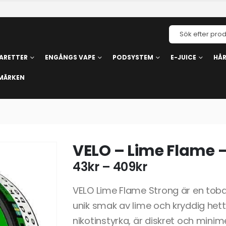
ARETTER
ENGÅNGS VAPE
PODSYSTEM
E-JUICE
HÅ
MÄRKEN
VELO – Lime Flame 
43
kr
–
409
kr
VELO Lime Flame Strong är en tobak
unik smak av lime och kryddig hett
nikotinstyrka, är diskret och minim