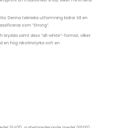
vita. Denna tekniska utformning bidrar till en
assificeras som “Strong”.
h krydda samt dess “all-white”-format, vilket
ed en hög nikotinstyrka och en
medel (E401), surhetsreglerande medel (E500),