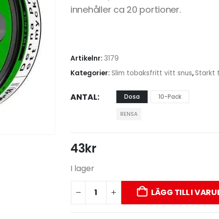
innehåller ca 20 portioner.
Artikelnr:
3179
Kategorier:
Slim tobaksfritt vitt snus
,
Starkt 
ANTAL
Dosa
10-Pack
RENSA
43
kr
I lager
LÄGG TILL I VAR