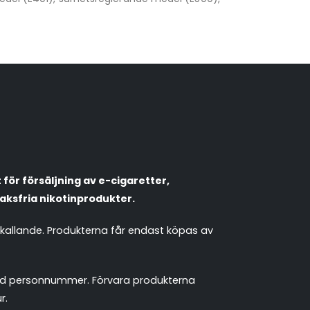
VapeNation
Vapes, e-cigg & vitsnus
Röstläge
Populära engångsvapes
Hjälp mig välja
för försäljning av e-cigaretter,
Vitsnus
Leverans & frakt
aksfria nikotinprodukter.
mkallande. Produkterna får endast köpas av
 med personnummer. Förvara produkterna
r.