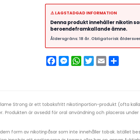
⚠️ LAGSTADGAD INFORMATION
Denna produkt innehåller nikotin s
beroendeframkallande ämne.
Åldersgräns: 18 år. Obligatorisk åldersver
Facebook
Messenger
WhatsApp
Twitter
Email
Del
ame Strong är ett tobaksfritt nikotinportion-produkt (ofta kallat 
er. Produkten är avsedd för oral användning och placeras under 
ern form av nikotinpåsar som inte innehåller tobak. Istället be
innebär att portionerna är torrare eller har en annan fuktighets