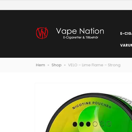
E-CIG
VARU
Hem
»
Shop
»
VELO – Lime Flame – Strong