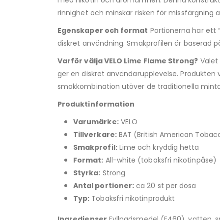
rinnighet och minskar risken för missfärgning 
Egenskaper och format
Portionerna har ett “
diskret användning. Smakprofilen är baserad på
Varför välja VELO Lime Flame Strong?
Valet 
ger en diskret användarupplevelse. Produkten v
smakkombination utöver de traditionella minta
Produktinformation
Varumärke:
VELO
Tillverkare:
BAT (British American Tobac
Smakprofil:
Lime och kryddig hetta
Format:
All-white (tobaksfri nikotinpåse)
Styrka:
Strong
Antal portioner:
ca 20 st per dosa
Typ:
Tobaksfri nikotinprodukt
Ingredienser
Fyllnadsmedel (E460), vatten, sm