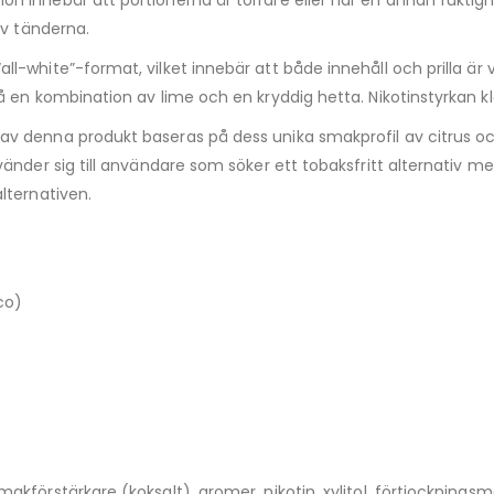
av tänderna.
all-white”-format, vilket innebär att både innehåll och prilla är 
 en kombination av lime och en kryddig hetta. Nikotinstyrkan kl
av denna produkt baseras på dess unika smakprofil av citrus oc
änder sig till användare som söker ett tobaksfritt alternativ m
lternativen.
co)
akförstärkare (koksalt), aromer, nikotin, xylitol, förtjocknings