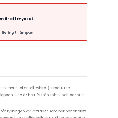
om är ett mycket
ifiering tillämpas.
a
“vitsnus” eller “all-white”). Produkten
läppen. Den är helt fri från tobak och baseras
står fyllningen av växtfiber som har behandlats
profil än traditionellt snus, vilket minimerar