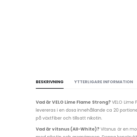
BESKRIVNING
YTTERLIGARE INFORMATION
Vad är VELO Lime Flame Strong?
VELO Lime Fl
levereras i en dosa innehållande ca 20 portion
på växtfiber och tillsatt nikotin.
Vad är vitsnus (All-White)?
Vitsnus är en mod
med nikotin och aromämnen. Denna konstruktion 