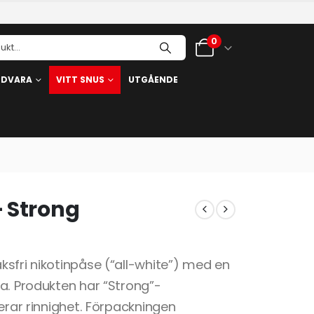
0
RDVARA
VITT SNUS
UTGÅENDE
– Strong
sfri nikotinpåse (“all-white”) med en
a. Produkten har “Strong”-
erar rinnighet. Förpackningen