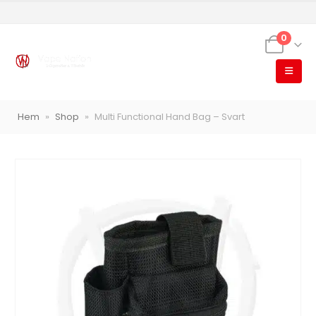
0
Hem
»
Shop
»
Multi Functional Hand Bag – Svart