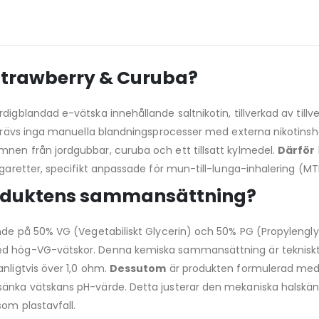
 Strawberry & Curuba?
digblandad e-vätska innehållande saltnikotin, tillverkad av tillv
, krävs inga manuella blandningsprocesser med externa nikotins
mnen från jordgubbar, curuba och ett tillsatt kylmedel.
Därför
igaretter, specifikt anpassade för mun-till-lunga-inhalering (MT
roduktens sammansättning?
ande på 50% VG (Vegetabiliskt Glycerin) och 50% PG (Propylengly
med hög-VG-vätskor. Denna kemiska sammansättning är teknisk
nligtvis över 1,0 ohm.
Dessutom
är produkten formulerad med sa
sänka vätskans pH-värde. Detta justerar den mekaniska halskäns
som plastavfall.