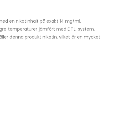
 med en nikotinhalt på exakt 14 mg/ml.
lägre temperaturer jämfört med DTL-system.
ller denna produkt nikotin, vilket är en mycket
VapeNation
Vapes, e-cigg & vitsnus