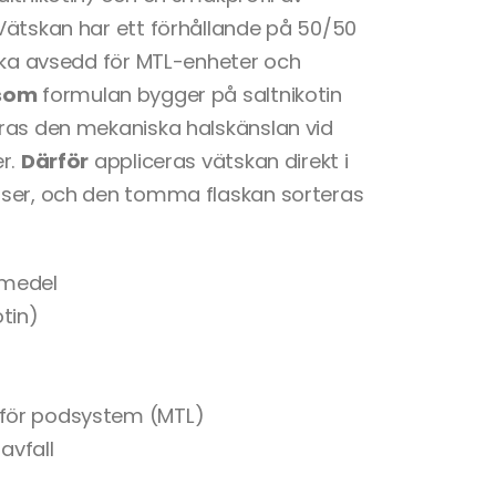
Vätskan har ett förhållande på 50/50
aska avsedd för MTL-enheter och
rsom
formulan bygger på saltnikotin
ras den mekaniska halskänslan vid
er.
Därför
appliceras vätskan direkt i
lser, och den tomma flaskan sorteras
lmedel
tin)
a för podsystem (MTL)
avfall