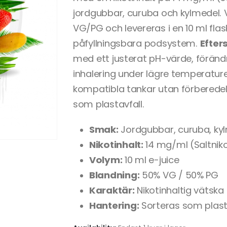
jordgubbar, curuba och kylmedel. 
VG/PG och levereras i en 10 ml fl
påfyllningsbara podsystem.
Efte
med ett justerat pH-värde, föränd
inhalering under lägre temperatur
kompatibla tankar utan förberede
som plastavfall.
Smak:
Jordgubbar, curuba, ky
Nikotinhalt:
14 mg/ml (Saltniko
Volym:
10 ml e-juice
Blandning:
50% VG / 50% PG
Karaktär:
Nikotinhaltig vätsk
Hantering:
Sorteras som plast