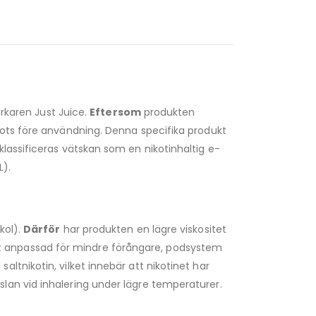
erkaren Just Juice.
Eftersom
produkten
hots före användning. Denna specifika produkt
klassificeras vätskan som en nikotinhaltig e-
L).
kol).
Därför
har produkten en lägre viskositet
t anpassad för mindre förångare, podsystem
ltnikotin, vilket innebär att nikotinet har
lan vid inhalering under lägre temperaturer.