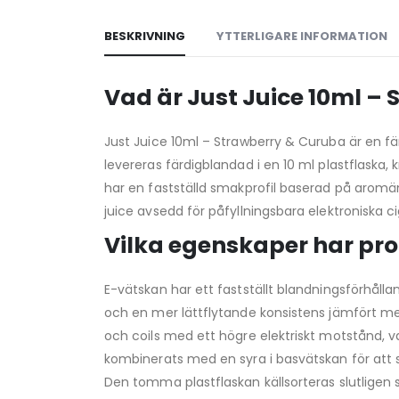
BESKRIVNING
YTTERLIGARE INFORMATION
Vad är Just Juice 10ml –
Just Juice 10ml – Strawberry & Curuba är en fär
levereras färdigblandad i en 10 ml plastflaska
har en fastställd smakprofil baserad på aromä
juice avsedd för påfyllningsbara elektroniska c
Vilka egenskaper har p
E-vätskan har ett fastställt blandningsförhåll
och en mer lättflytande konsistens jämfört 
och coils med ett högre elektriskt motstånd, va
kombinerats med en syra i basvätskan för att 
Den tomma plastflaskan källsorteras slutligen 