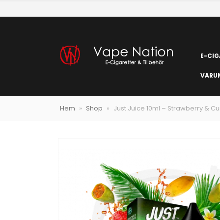
E-CIG
VARU
Hem
»
Shop
»
Just Juice 10ml – Strawberry & C