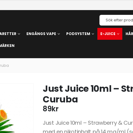
ARETTER
ENGÅNGS VAPE
PODSYSTEM
E-JUICE
HÅ
MÄRKEN
uruba
Just Juice 10ml – S
Curuba
89
kr
Just Juice 10ml – Strawberry & Cu
med en nikotinhalt på 14 mg/ml (sa