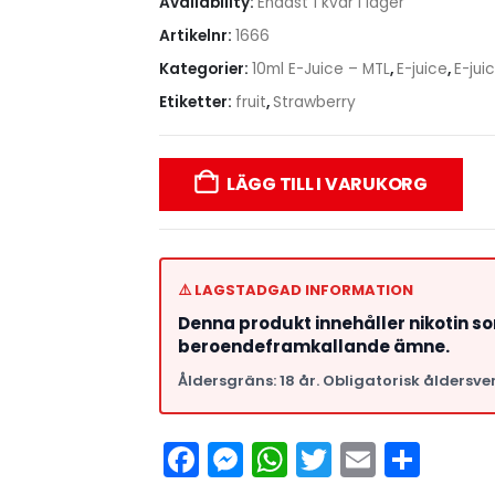
Availability:
Endast 1 kvar i lager
Artikelnr:
1666
Kategorier:
10ml E-Juice – MTL
,
E-juice
,
E-jui
Etiketter:
fruit
,
Strawberry
LÄGG TILL I VARUKORG
⚠️ LAGSTADGAD INFORMATION
Denna produkt innehåller nikotin s
beroendeframkallande ämne.
Åldersgräns: 18 år. Obligatorisk åldersver
Facebook
Messenger
WhatsApp
Twitter
Email
Del