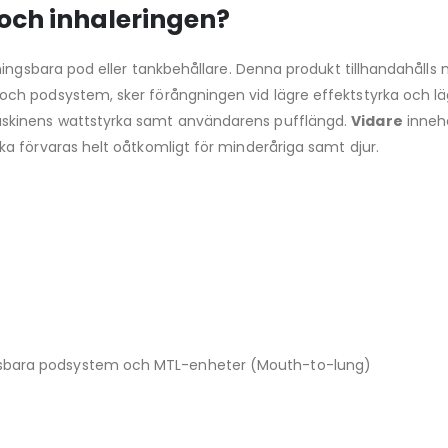
och inhaleringen?
ningsbara pod eller tankbehållare. Denna produkt tillhandahålls
och podsystem, sker förångningen vid lägre effektstyrka och 
skinens wattstyrka samt användarens pufflängd.
Vidare
innehå
a förvaras helt oåtkomligt för minderåriga samt djur.
ngsbara podsystem och MTL-enheter (Mouth-to-lung)