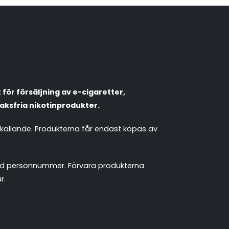
Röstläge
Populära engångsvapes
Hjälp mig välja
för försäljning av e-cigaretter,
Vitsnus
Leverans & frakt
aksfria nikotinprodukter.
mkallande. Produkterna får endast köpas av
 med personnummer. Förvara produkterna
r.