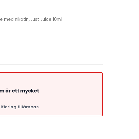
ce med nikotin
,
Just Juice 10ml
om är ett mycket
ifiering tillämpas.
a