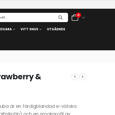
0
RDVARA
VITT SNUS
UTGÅENDE
trawberry &
ruba är en färdigblandad e-vätska
ltnikotin) och en smakprofil av