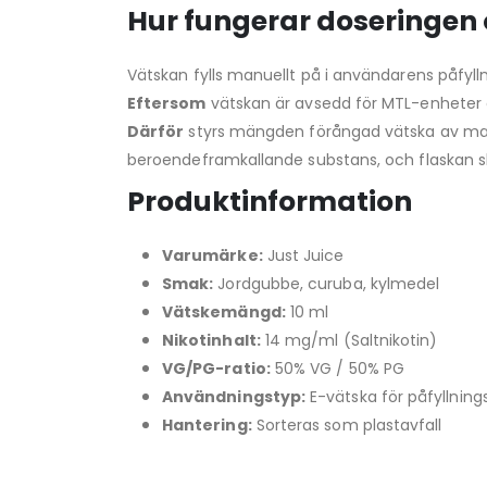
Hur fungerar doseringen 
Vätskan fylls manuellt på i användarens påfyll
Eftersom
vätskan är avsedd för MTL-enheter 
Därför
styrs mängden förångad vätska av ma
beroendeframkallande substans, och flaskan sk
Produktinformation
Varumärke:
Just Juice
Smak:
Jordgubbe, curuba, kylmedel
Vätskemängd:
10 ml
Nikotinhalt:
14 mg/ml (Saltnikotin)
VG/PG-ratio:
50% VG / 50% PG
Användningstyp:
E-vätska för påfyllni
Hantering:
Sorteras som plastavfall