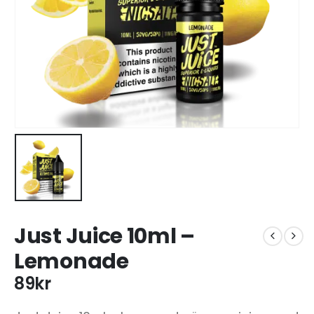
Just Juice 10ml –
Lemonade
89
kr