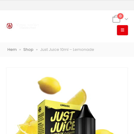
0
VapeNation
Vapes, e-cigg & vitsnus
Hem
»
Shop
»
Just Juice 10ml – Lemonade
Röstläge
Populära engångsvapes
Hjälp mig välja
Vitsnus
Leverans & frakt