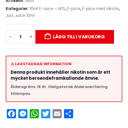
Artikelnr:
1663
Kategorier:
10ml E-Juice – MTL
,
E-juice
,
E-juice med nikotin
,
Just Juice 10ml
LÄGG TILL I VARUKORG
⚠️ LAGSTADGAD INFORMATION
Denna produkt innehåller nikotin som är ett
mycket beroendeframkallande ämne.
Åldersgräns: 18 år. Obligatorisk åldersverifiering
tillämpas.
Facebook
Messenger
WhatsApp
Twitter
Email
Dela