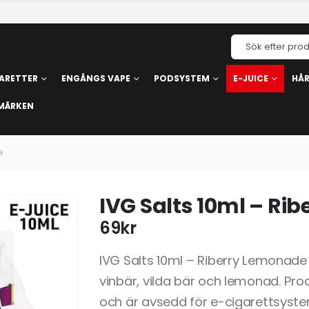
ARETTER
ENGÅNGS VAPE
PODSYSTEM
E-JUICE
HÅ
MÄRKEN
e
IVG Salts 10ml – Ri
69
kr
IVG Salts 10ml – Riberry Lemonade
vinbär, vilda bär och lemonad. Prod
och är avsedd för e-cigarettsyste