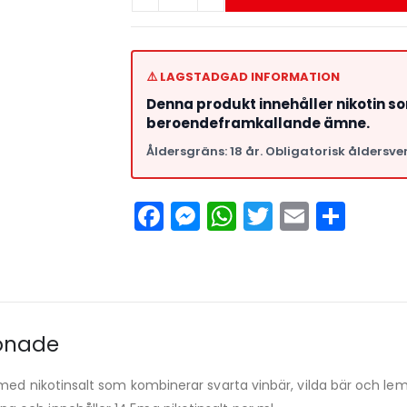
⚠️ LAGSTADGAD INFORMATION
Denna produkt innehåller nikotin s
beroendeframkallande ämne.
Åldersgräns: 18 år. Obligatorisk åldersver
Facebook
Messenger
WhatsApp
Twitter
Email
Del
monade
 med nikotinsalt som kombinerar svarta vinbär, vilda bär och l