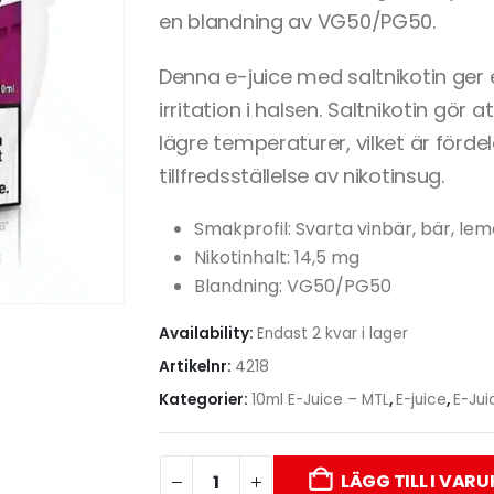
en blandning av VG50/PG50.
Denna e-juice med saltnikotin ger
irritation i halsen. Saltnikotin gör 
lägre temperaturer, vilket är förd
tillfredsställelse av nikotinsug.
Smakprofil: Svarta vinbär, bär, le
Nikotinhalt: 14,5 mg
Blandning: VG50/PG50
Availability:
Endast 2 kvar i lager
Artikelnr:
4218
Kategorier:
10ml E-Juice – MTL
,
E-juice
,
E-Jui
LÄGG TILL I VAR