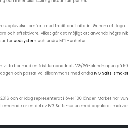
 och innehåller 14,5mg nikotinsalt per ml.
re upplevelse jämfört med traditionell nikotin. Genom ett lägre 
e och effektivare, vilket gör det möjligt att använda högre ni
sar för
podsystem
och andra MTL-enheter.
h vilda bär med en frisk lemonadnot. VG/PG-blandningen på 50
vardagen och passar väl tillsammans med andra
IVG Salts-smake
2016 och är idag representerat i över 100 länder. Märket har vun
rry Lemonade är en del av IVG Salts-serien med populära smakvar