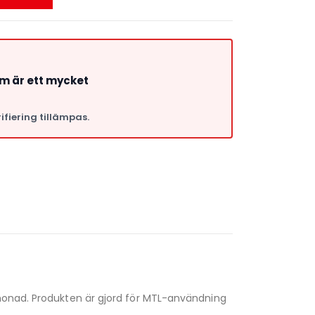
om är ett mycket
ifiering tillämpas.
a
emonad. Produkten är gjord för MTL-användning