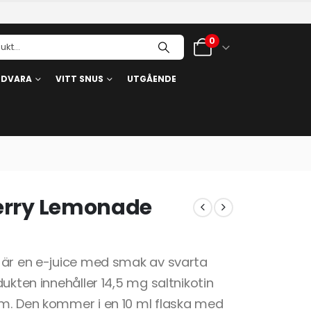
0
RDVARA
VITT SNUS
UTGÅENDE
berry Lemonade
 är en e-juice med smak av svarta
ukten innehåller 14,5 mg saltnikotin
m. Den kommer i en 10 ml flaska med