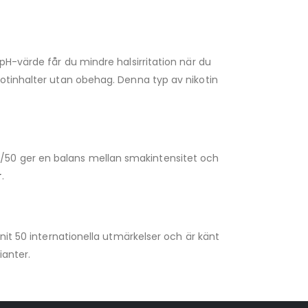
pH-värde får du mindre halsirritation när du
kotinhalter utan obehag. Denna typ av nikotin
/50 ger en balans mellan smakintensitet och
r
.
nit 50 internationella utmärkelser och är känt
ianter.
VapeNation
Vapes, e-cigg & vitsnus
Röstläge