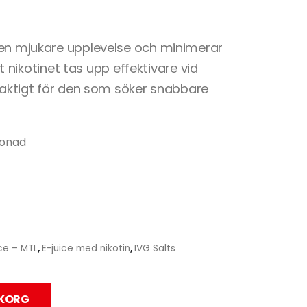
 en mjukare upplevelse och minimerar
att nikotinet tas upp effektivare vid
elaktigt för den som söker snabbare
monad
ce – MTL
,
E-juice med nikotin
,
IVG Salts
UKORG