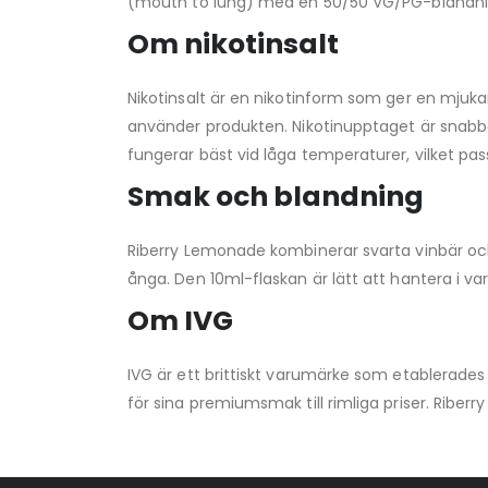
(mouth to lung) med en 50/50 VG/PG-blandning
Om nikotinsalt
Nikotinsalt är en nikotinform som ger en mjuka
använder produkten. Nikotinupptaget är snabbar
fungerar bäst vid låga temperaturer, vilket pas
Smak och blandning
Riberry Lemonade kombinerar svarta vinbär oc
ånga. Den 10ml-flaskan är lätt att hantera i 
Om IVG
IVG är ett brittiskt varumärke som etablerades 
för sina premiumsmak till rimliga priser. Ribe