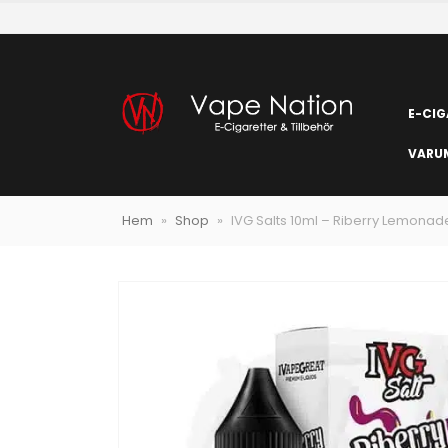
E-CIG
VARU
Hem
»
Shop
»
IVG Salts 10ml – Riberry Lemonad