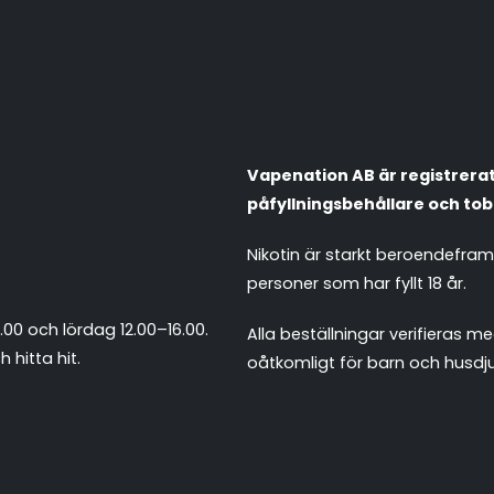
Vapenation AB är registrerat 
påfyllningsbehållare och tob
Nikotin är starkt beroendefra
personer som har fyllt 18 år.
.00 och lördag 12.00–16.00.
Alla beställningar verifieras
 hitta hit
.
oåtkomligt för barn och husdju