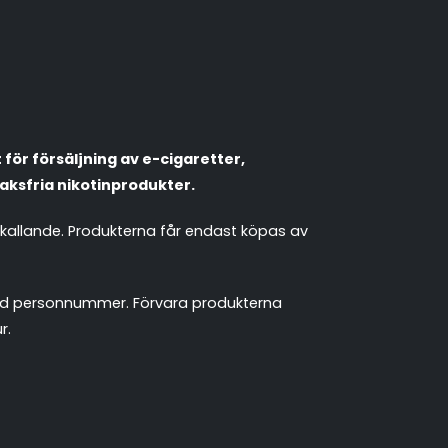
Populära engångsvapes
Hjälp mig välja
för försäljning av e-cigaretter,
Vitsnus
Leverans & frakt
aksfria nikotinprodukter.
mkallande. Produkterna får endast köpas av
 med personnummer. Förvara produkterna
r.