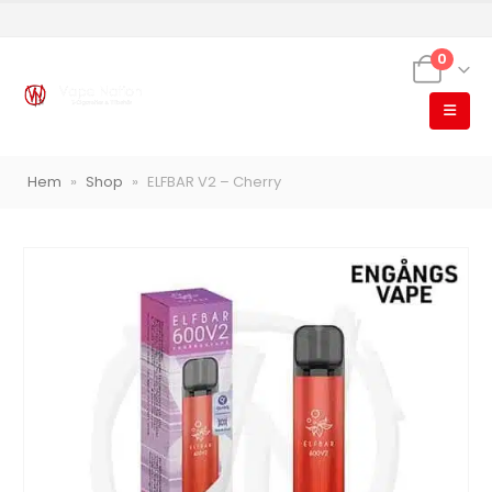
0
VapeNation
Hem
»
Shop
»
ELFBAR V2 – Cherry
Vapes, e-cigg & vitsnus
Röstläge
Populära engångsvapes
Hjälp mig välja
Vitsnus
Leverans & frakt