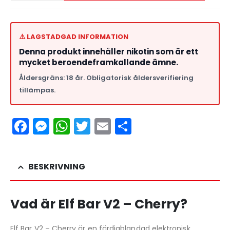
⚠️ LAGSTADGAD INFORMATION
Denna produkt innehåller nikotin som är ett
mycket beroendeframkallande ämne.
Åldersgräns: 18 år. Obligatorisk åldersverifiering
tillämpas.
Facebook
Messenger
WhatsApp
Twitter
Email
Dela
BESKRIVNING
Vad är Elf Bar V2 – Cherry?
Elf Bar V2 – Cherry är en färdigblandad elektronisk