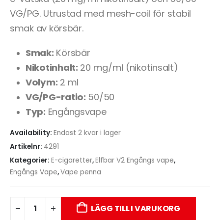
VG/PG. Utrustad med mesh-coil för stabil
smak av körsbär.
Smak:
Körsbär
Nikotinhalt:
20 mg/ml (nikotinsalt)
Volym:
2 ml
VG/PG-ratio:
50/50
Typ:
Engångsvape
Availability:
Endast 2 kvar i lager
Artikelnr:
4291
Kategorier:
E-cigaretter
,
Elfbar V2 Engångs vape
,
Engångs Vape
,
Vape penna
LÄGG TILL I VARUKORG