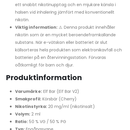
ett snabbt nikotinupptag och en mjukare känsla i
halsen vid inhalering jämfört med konventionellt
nikotin.
Viktig information:
⚠️ Denna produkt innehåller
nikotin som är en mycket beroendeframkallande
substans. När e-vätskan eller batteriet är slut
källsorteras hela produkten som elektronikavfall och
batterier på en återvinningsstation. Förvaras
oåtkomligt för barn och djur.
Produktinformation
Varumärke:
Elf Bar (Elf Bar V2)
Smakprofil:
Körsbär (Cherry)
Nikotinstyrka:
20 mg/ml (nikotinsalt)
Volym:
2 ml
Ratio:
50 % VG / 50 % PG
Typ:
Engångsvape