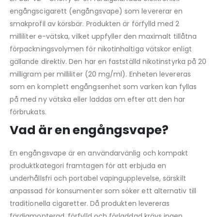
engångscigarett (engångsvape) som levererar en
smakprofil av körsbär. Produkten är förfylld med 2
milliliter e-vätska, vilket uppfyller den maximalt tillåtna
förpackningsvolymen för nikotinhaltiga vätskor enligt
gällande direktiv. Den har en fastställd nikotinstyrka på 20
milligram per milliliter (20 mg/ml). Enheten levereras
som en komplett engångsenhet som varken kan fyllas
på med ny vätska eller laddas om efter att den har
förbrukats.
Vad är en engångsvape?
En engångsvape är en användarvänlig och kompakt
produktkategori framtagen för att erbjuda en
underhållsfri och portabel vapingupplevelse, särskilt
anpassad för konsumenter som söker ett alternativ till
traditionella cigaretter. Då produkten levereras
färdigmonterad, förfylld och förladdad krävs ingen