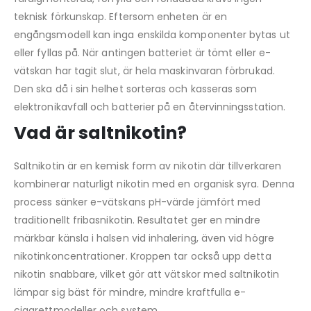
teknisk förkunskap. Eftersom enheten är en
engångsmodell kan inga enskilda komponenter bytas ut
eller fyllas på. När antingen batteriet är tömt eller e-
vätskan har tagit slut, är hela maskinvaran förbrukad.
Den ska då i sin helhet sorteras och kasseras som
elektronikavfall och batterier på en återvinningsstation.
Vad är saltnikotin?
Saltnikotin är en kemisk form av nikotin där tillverkaren
kombinerar naturligt nikotin med en organisk syra. Denna
process sänker e-vätskans pH-värde jämfört med
traditionellt fribasnikotin. Resultatet ger en mindre
märkbar känsla i halsen vid inhalering, även vid högre
nikotinkoncentrationer. Kroppen tar också upp detta
nikotin snabbare, vilket gör att vätskor med saltnikotin
lämpar sig bäst för mindre, mindre kraftfulla e-
cigarettmodeller och system.