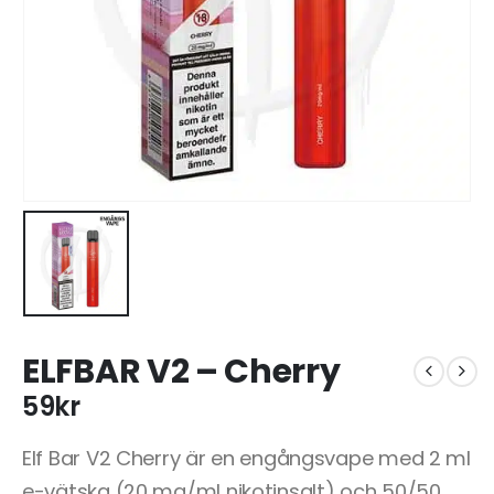
ELFBAR V2 – Cherry
59
kr
Elf Bar V2 Cherry är en engångsvape med 2 ml
e-vätska (20 mg/ml nikotinsalt) och 50/50