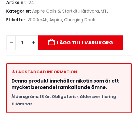
Artikelnr:
124
Kategorier:
Aspire Coils & Startkit
,
Hårdvara
,
MTL
Etiketter:
2000mAh
,
Aspire
,
Charging Dock
LÄGG TILL I VARUKORG
⚠️ LAGSTADGAD INFORMATION
Denna produkt innehåller nikotin som är ett
mycket beroendeframkallande ämne.
Åldersgräns: 18 år. Obligatorisk åldersverifiering
tillämpas.