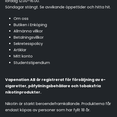
lördag 12.00–16.00.
Söndagar stängt.
Se avvikande öppettider och hitta hit
.
Om oss
Butiken i Enköping
Allmänna villkor
Betalningsvillkor
Sekretesspolicy
Artiklar
Mitt konto
Studentstipendium
Vapenation AB är registrerat för försäljning av e-
cigaretter, påfyllningsbehållare och tobaksfria
nikotinprodukter.
Nikotin är starkt beroendeframkallande. Produkterna får
endast köpas av personer som har fyllt 18 år.