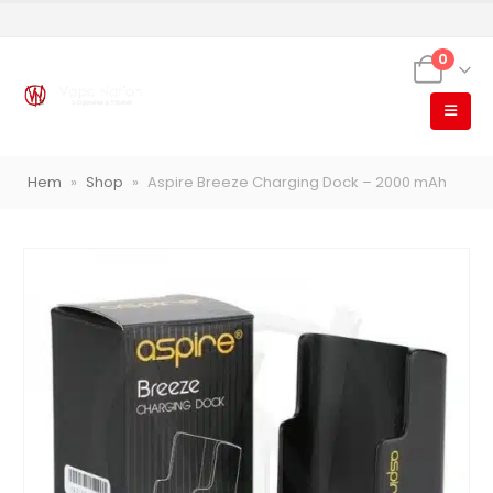
0
Hem
»
Shop
»
Aspire Breeze Charging Dock – 2000 mAh