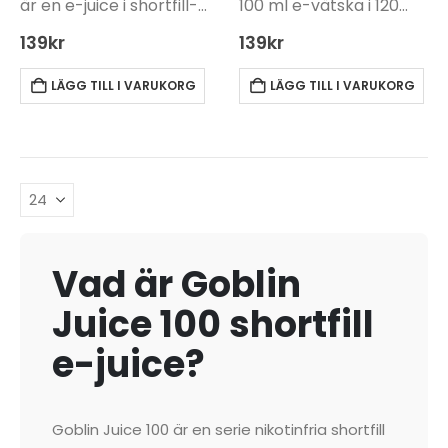
är en e-juice i shortfill-
100 ml e-vätska i 120
format på 100 ml, till
ml-flaska. Kräver
139
kr
139
kr
nikotinshots som köps
tillsats av basvätska
separat. Produkten
eller nikotinshots.
LÄGG TILL I VARUKORG
LÄGG TILL I VARUKORG
kommer i en 120 ml
Optimerad för sub-
gorillaflaska för
ohm och DL-utrustning.
påfyllning.
Denna e-juice har en…
Vad är Goblin
Juice 100 shortfill
e-juice?
Goblin Juice 100 är en serie nikotinfria shortfill