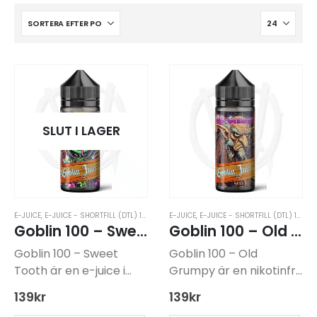
SLUT I LAGER
E-JUICE
,
E-JUICE - SHORTFILL (DTL) 100ML
,
E-JUICE UTAN NIKOTIN
E-JUICE
,
E-JUICE - SHORTFILL (DTL) 100ML
,
GOBLIN JUICE 100
Goblin 100 – Sweet Tooth
Goblin 100 – Old Grumpy
Goblin 100 – Sweet
Goblin 100 – Old
Tooth är en e-juice i
Grumpy är en nikotinfri
shortfill-format som
e-juice med smak av
139
kr
139
kr
innehåller 100 ml vätska
blodapelsin och