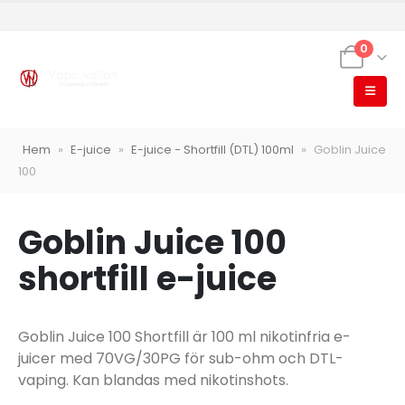
0
VapeNation
Hem
»
E-juice
»
E-juice - Shortfill (DTL) 100ml
»
Goblin Juice
Vapes, e-cigg & vitsnus
100
Röstläge
Goblin Juice 100
shortfill e-juice
Populära engångsvapes
Hjälp mig välja
Vitsnus
Goblin Juice 100 Shortfill är 100 ml nikotinfria e-
Leverans & frakt
juicer med 70VG/30PG för sub-ohm och DTL-
vaping. Kan blandas med nikotinshots.