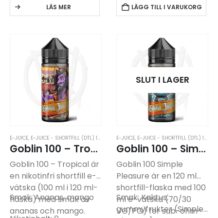
i en 120 ml gorillaflaska.
vattenmelon.
LÄS MER
LÄGG TILL I VARUKORG
Produkten är nikotinfri
Produkten kommer i en
och kräver
120 ml gorillaflaska som
komplettering med
innehåller 100 ml
nikotinshot som köps…
shortfill. För att
använda…
SLUT I LAGER
E-JUICE
,
E-JUICE - SHORTFILL (DTL) 100ML
,
E-JUICE UTAN NIKOTIN
E-JUICE
,
E-JUICE - SHORTFILL (DTL) 100ML
,
GOBLIN JUICE 100
Goblin 100 – Tropical
Goblin 100 – Simple Pleasure
Goblin 100 – Tropical är
Goblin 100 Simple
en nikotinfri shortfill e-
Pleasure är en 120 ml
vätska (100 ml i 120 ml-
shortfill-flaska med 100
Smak: Ananas, mango
Smak: Kaktus,
flaska) med smak av
ml e-vätska (70/30
gummyfrukter (Simple
ananas och mango.
VG/PG) för sub-ohm-