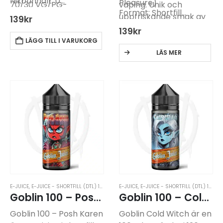
Nikotinhalt: 0…
Pleasure)
70/30 VG/PG-
vaping. Unik och
Format: Shortfill…
blandning. Tillsätt
uppfriskande smak av
139
kr
nikotinshots för önskad
kaktus och
139
kr
nikotinstyrka.
gummyfrukter.
LÄGG TILL I VARUKORG
LÄS MER
E-JUICE
,
E-JUICE - SHORTFILL (DTL) 100ML
,
E-JUICE UTAN NIKOTIN
E-JUICE
,
E-JUICE - SHORTFILL (DTL) 100ML
,
GOBLIN JUICE 100
Goblin 100 – Posh Karen
Goblin 100 – Cold Witch
Goblin 100 – Posh Karen
Goblin Cold Witch är en