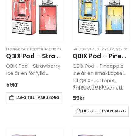
levererar upp till 600…
LADDBAR VAPE
,
PODSYSTEM
,
QBIX PODSYSTEM
LADDBAR VAPE
,
PODSYSTEM
,
QBIX PODSYSTEM
QBIX Pod – Strawberry Ice -14mg
QBIX Pod – Pineapple Ice -14mg
QBIX Pod – Strawberry
QBIX Pod – Pineapple
Ice är en förfylld
Ice är en smakkapsel
smakkapsel (14 mg/ml
till QBIX-batteriet.
59
kr
Kapseln bjuder…
nikotin) med smak av
Produkten kräver ett
jordgubb och mentol,
batteri för att fungera,
59
kr
LÄGG TILL I VARUKORG
avsedd för QBIX
som köps separat. Den
podsystem. Eftersom
är lätt att installera och
LÄGG TILL I VARUKORG
systemet är utformat
behöver ingen
för att vara utbytbart,…
påfyllning.