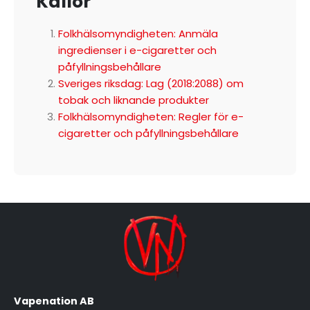
Källor
Folkhälsomyndigheten: Anmäla
ingredienser i e-cigaretter och
påfyllningsbehållare
Sveriges riksdag: Lag (2018:2088) om
tobak och liknande produkter
Folkhälsomyndigheten: Regler för e-
cigaretter och påfyllningsbehållare
Vapenation AB