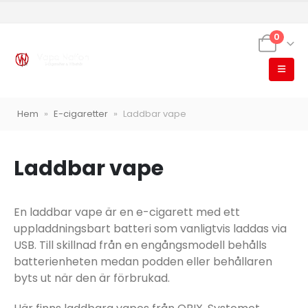
0
Hem
»
E-cigaretter
»
Laddbar vape
Laddbar vape
VapeNation
En laddbar vape är en e-cigarett med ett
Vapes, e-cigg & vitsnus
uppladdningsbart batteri som vanligtvis laddas via
Röstläge
USB. Till skillnad från en engångsmodell behålls
batterienheten medan podden eller behållaren
byts ut när den är förbrukad.