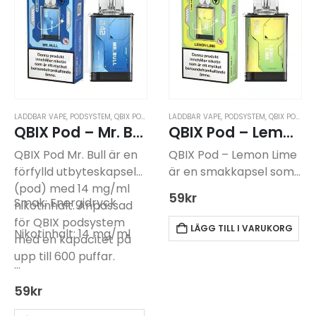
blandning av tropiska
smakprofil som…
frukter,…
LADDBAR VAPE
,
PODSYSTEM
,
QBIX PODSYSTEM
LADDBAR VAPE
,
PODSYSTEM
,
QBIX PODSYSTEM
QBIX Pod – Mr. Bull -14mg
QBIX Pod – Lemon Lime -14mg
QBIX Pod Mr. Bull är en
QBIX Pod – Lemon Lime
förfylld utbyteskapsel
är en smakkapsel som
(pod) med 14 mg/ml
används med QBIX
59
kr
Smak: Energidryck
nikotinhalt. Anpassad
pod-systemet. För att
för QBIX podsystem
använda produkten
LÄGG TILL I VARUKORG
Nikotinhalt: 14 mg/ml
med en kapacitet på
krävs ett kompatibelt
upp till 600 puffar.
batteri, som köps
…
separat.
59
kr
Kapseln har en syrlig
smak av citron…