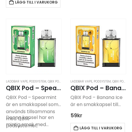
LÄGG TILL I VARUKORG
LADDBAR VAPE
,
PODSYSTEM
,
QBIX PODSYSTEM
LADDBAR VAPE
,
PODSYSTEM
,
QBIX PODSYSTEM
QBIX Pod – Spearmint -14mg
QBIX Pod – Banana Ice -14mg
QBIX Pod – Spearmint
QBIX Pod – Banana Ice
är en smakkapsel som
är en smakkapsel till
används tillsammans
QBIX-
59
kr
Denna kapsel har en
med QBIX-
vapeshanteringssystemet
mintig smak med…
podsystemet.
Kapseln kräver ett
LÄGG TILL I VARUKORG