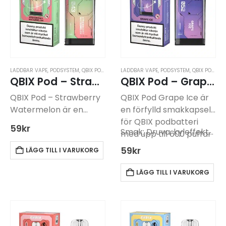
LADDBAR VAPE
,
PODSYSTEM
,
QBIX PODSYSTEM
LADDBAR VAPE
,
PODSYSTEM
,
QBIX PODSYSTEM
QBIX Pod – Strawberry Watermelon -14mg
QBIX Pod – Grape Ice -14mg
QBIX Pod – Strawberry
QBIX Pod Grape Ice är
Watermelon är en
en förfylld smakkapsel
förfylld, utbytbar
för QBIX podbatteri
59
kr
Smak: Druva, kyleffekt…
smakkapsel med
med upp till 600 puffar
smakprofil av jordgubb
och 14 mg/ml nikotin.
59
kr
LÄGG TILL I VARUKORG
och vattenmelon,
Frisk smak av söt druva
utvecklad för QBIX-
och kyla.
LÄGG TILL I VARUKORG
batterisystemet.
Eftersom podden
innehåller 14 mg/ml
nikotinsalt och