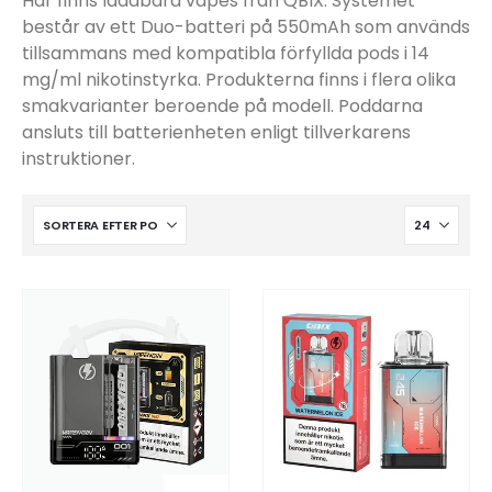
Här finns laddbara vapes från QBIX. Systemet
Populära engångsvapes
Hjälp mig välja
Vitsnus
består av ett Duo-batteri på 550mAh som används
tillsammans med kompatibla förfyllda pods i 14
Leverans & frakt
mg/ml nikotinstyrka. Produkterna finns i flera olika
smakvarianter beroende på modell. Poddarna
ansluts till batterienheten enligt tillverkarens
instruktioner.