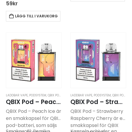
Produkten kräver ett
kompatibelt batteri,
59
kr
separat batteri för
som köps separat. Den
användning, som köps
är förfylld och behöver
LÄGG TILL I VARUKORG
separat: QBIX Batteri.
ingen påfyllning för
användning.
Kapseln har en smak…
LADDBAR VAPE
,
PODSYSTEM
,
QBIX PODSYSTEM
LADDBAR VAPE
,
PODSYSTEM
,
QBIX PODSYSTEM
QBIX Pod – Peach Ice -14mg
QBIX Pod – Strawberry Raspberry Cherry-14mg
QBIX Pod – Peach Ice är
QBIX Pod – Strawberry
en smakkapsel för QBIX
Raspberry Cherry är en
pod-batteri, som säljs
smakkapsel för QBIX
Smakprofil: Persika…
Kapseln erbjuder en