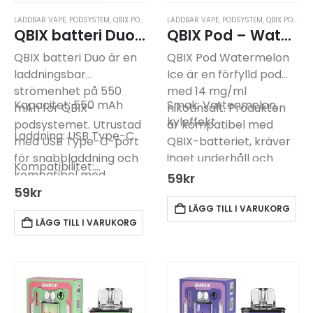
LADDBAR VAPE
,
PODSYSTEM
,
QBIX PODSYSTEM
LADDBAR VAPE
,
PODSYSTEM
,
QBIX PODSYSTEM
QBIX batteri Duo 550Mah Laddningsbar
QBIX Pod – Watermelon Ice -14mg
QBIX batteri Duo är en
QBIX Pod Watermelon
laddningsbar
Ice är en förfylld pod
strömenhet på 550
med 14 mg/ml
Kapacitet: 550 mAh
Smak: Vattenmelon,
mAh för QBIX-
nikotinsalt. Produkten
kyleffekt
podsystemet. Utrustad
är kompatibel med
Laddning: USB Type-C
med USB Type-C-port
QBIX-batteriet, kräver
…
för snabbladdning och
inget underhåll och
Kompatibilitet:…
kompatibel med
levererar smak av
59
kr
samtliga QBIX-poddar.
59
kr
vattenmelon och
kyleffekt.
LÄGG TILL I VARUKORG
LÄGG TILL I VARUKORG