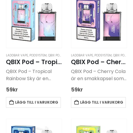
LADDBAR VAPE
,
PODSYSTEM
,
QBIX PODSYSTEM
LADDBAR VAPE
,
PODSYSTEM
,
QBIX PODSYSTEM
QBIX Pod – Tropical Rainbow Sky -14mg
QBIX Pod – Cherry Cola -14mg
QBIX Pod – Tropical
QBIX Pod – Cherry Cola
Rainbow Sky är en
är en smakkapsel som
smakkapsel som
används med QBIX-
59
kr
59
kr
används med QBIX
vapear. Produkten
pod-batteri. Produkten
kräver ett batteri för
LÄGG TILL I VARUKORG
LÄGG TILL I VARUKORG
kräver ett batteri för
att kunna användas,
att fungera, vilket köps
vilket köps separat som
separat.
QBIX Batteri.
Smakprofilen är en
Kapseln har en