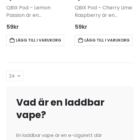
QBIX Pod – Lemon
QBIX Pod – Cherry Lime
Passion är en
Raspberry är en
smakkapsel för QBIX
smakkapsel som
59
kr
59
kr
pod-batteri. Denna
används med QBIX-
produkt kräver ett
batteri. Produkten
LÄGG TILL I VARUKORG
LÄGG TILL I VARUKORG
separat batteri för att
kräver ett kompatibelt
fungera, vilket kan
batteri för att fungera,
köpas separat: QBIX
vilket köps separat.
Batteri.
Kapseln innehåller 14
Smakkapseln har en
mg nikotin och bjuder…
blandning av…
Vad är en laddbar
vape?
En laddbar vape är en e-cigarett där