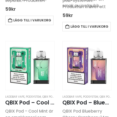
separat. Produkten
pod-systemet.
smak av jordgubb,
kräver ett batteri för
Produkten kräver ett
59
kr
hallon och körsbär…
att fungera.
batteri för att fungera,
59
kr
Smakkapseln
vilket köps separat.
LÄGG TILL I VARUKORG
kombinerar smaken av
LÄGG TILL I VARUKORG
persika med en
svalkande effekt.
LADDBAR VAPE
,
PODSYSTEM
,
QBIX PODSYSTEM
LADDBAR VAPE
,
PODSYSTEM
,
QBIX PODSYSTEM
QBIX Pod – Cool Mint -14mg
QBIX Pod – Blueberry Cherry Cranberry -14mg
QBIX Pod – Cool Mint är
QBIX Pod Blueberry