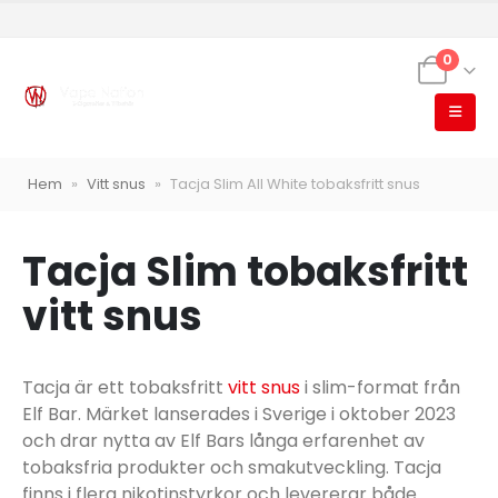
0
VapeNation
Vapes, e-cigg & vitsnus
Röstläge
Hem
»
Vitt snus
»
Tacja Slim All White tobaksfritt snus
Tacja Slim tobaksfritt
vitt snus
Populära engångsvapes
Hjälp mig välja
Vitsnus
Leverans & frakt
Tacja är ett tobaksfritt
vitt snus
i slim-format från
Elf Bar. Märket lanserades i Sverige i oktober 2023
och drar nytta av Elf Bars långa erfarenhet av
tobaksfria produkter och smakutveckling. Tacja
finns i flera nikotinstyrkor och levererar både