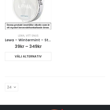
LEWA
,
VITT SNUS
Lewa – Wintermint – Strong
39
kr
–
349
kr
VÄLJ ALTERNATIV