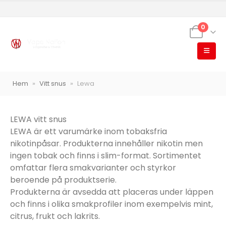
0
Hem
»
Vitt snus
»
Lewa
LEWA vitt snus
LEWA är ett varumärke inom tobaksfria
nikotinpåsar. Produkterna innehåller nikotin men
ingen tobak och finns i slim-format. Sortimentet
omfattar flera smakvarianter och styrkor
beroende på produktserie.
Produkterna är avsedda att placeras under läppen
och finns i olika smakprofiler inom exempelvis mint,
citrus, frukt och lakrits.